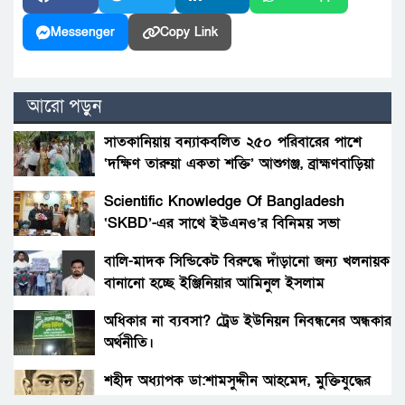
Messenger
Copy Link
আরো পড়ুন
সাতকানিয়ায় বন্যাকবলিত ২৫০ পরিবারের পাশে
‘দক্ষিণ তারুয়া একতা শক্তি’ আশুগঞ্জ, ব্রাহ্মণবাড়িয়া
Scientific Knowledge Of Bangladesh
‘SKBD’-এর সাথে ইউএনও’র বিনিময় সভা
বালি-মাদক সিন্ডিকেট বিরুদ্ধে দাঁড়ানো জন্য খলনায়ক
বানানো হচ্ছে ইঞ্জিনিয়ার আমিনুল ইসলাম
ডালিমেরকে
অধিকার না ব্যবসা? ট্রেড ইউনিয়ন নিবন্ধনের অন্ধকার
অর্থনীতি।
শহীদ অধ্যাপক ডা:শামসুদ্দীন আহমেদ, মুক্তিযুদ্ধের
এক অমর প্রাণ।