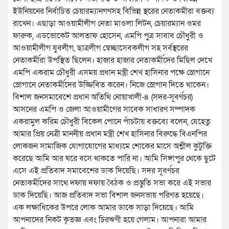
ইউনিয়নের নির্বাচিত চেয়ারম্যানগণসহ বিভিন্ন স্থরের নেতাকমীরা বক্তব্য
রাখেন। এছাড়া আওয়ামীলীগ নেতা মাওলা লিটন, চেয়ারম্যান ওমর
ফারুক, এডভোকেট আলতাফ হোসেন, এমপি পুত্র সাবাব চৌধুরী ও
আওয়ামীলীগ যুবলীগ, ছাত্রলীগ স্বেচ্ছাসেবকলীগ সহ সর্বস্থরের
নেতাকর্মীরা উপস্থিত ছিলেন। হাজার হাজার নেতাকর্মীদের মিছিল দেখে
এমপি একরাম চৌধুরী এসময় প্রধান মন্ত্রী শেখ হাসিনার পক্ষে স্লোগানে
স্লোগানে নেতাকর্মীদের উজ্জিবিত করেন। নিজে স্লোগান দিতে থাকেন।
বিশাল জনসমাবেশে প্রধান অতিথি নোয়াখালী-৪ (সদর-সূবর্ণচর)
আসনের এমপি ও জেলা আওয়ামীগের সাবেক সাধারণ সম্পাদক
একরামুল করিম চৌধুরী বিকেল পোনে পাঁচটায় বক্তব্যে বলেন, যেহেতু
আমার প্রিয় নেত্রী মাননীয় প্রধান মন্ত্রী শেখ হাসিনার বিরুদ্ধে বিএনপির
লোকজন সামাজিক যোগাযোগের মাধ্যমে শোকের মাসে অশ্লীল কুটুক্তি
করেছে আমি আর ঘরে বসে থাকতে পারি না। আমি সিঙ্গাপুর থেকে ছুটে
এসে এই প্রতিবাদ সমাবেশের ডাক দিয়েছি। সদর সূবর্ণচর
নেতাকর্মীদের সাথে দফায় দফায় বৈঠক ও প্রস্তুতি সভা করে এই সভার
ডাক দিয়েছি। আজ প্রতিবাদ সভা বিশাল জনসভায় পরিণত হয়েছে।
এক লক্ষাধিকের উপরে লোক আমার ডাকে সাড়া দিয়েছে। আমি
আপনাদের নিকট কৃতজ্ঞ এবং চিরঋণী হয়ে গেলাম। আপনারা আমার