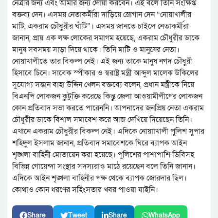
নেত্রীর জন্য এবং আমার জন্য দোয়া করবেন। এই বলে তিনি সংক্ষিপ্ত
বক্তব্য দেন। এসময় নেতাকর্মীরা দাড়িয়ে স্লোগান দেন “নোয়াখালীর
মাটি, একরাম চৌধুরীর ঘাঁটি”। এসময় জানতে চাইলে নেতাকর্মীরা
জানান, প্রায় এক লক্ষ লোকের সমাগম হয়েছে, একরাম চৌধুরীর ডাকে
মানুষ সবসময় সাড়া দিয়ে থাকে। তিনি মাটি ও মানুষের নেতা।
নোয়াখালীতে তার বিকল্প নেই। এই জন্য তাকে মানুষ নগদ চৌধুরী
হিসাবে চিনে। সাবেক স্পীকার ও স্বরাষ্ট্র মন্ত্রী আব্দুল মালেক উকিলের
সুযোগ্য সন্তান বাহা উদ্দিন খেলন বক্তব্যে বলেন, প্রধান মন্ত্রীকে নিয়ে
বিএনপি লোকজন কুটুক্তি করেছে কিন্তু জেলা আওয়ামীলীগের লোকজন
কোন প্রতিবাদ সভা করতে পারেননি। আপনাদের জনপ্রিয় নেতা একরাম
চৌধুরীর ডাকে বিশাল সমাবেশ করে আজ দেখিয়ে দিয়েছেন তিনি।
এখানে একরাম চৌধুরীর বিকল্প নেই। এদিকে নোয়াাখালী পুলিশ সুপার
শহিদুল ইসলাম জানান, প্রতিবাদ সমাবেশকে ঘিরে ব্যাপক আইন
শৃঙ্খলা বাহিনী মোতায়েন করা হয়েছে। পুলিশের পাশাপাশি ডিবিসহ
বিভিন্ন গোয়েন্দা সংস্থার সদস্যরাও মাঠে রয়েছেন বলে তিনি জানান।
এদিকে আইন শৃঙ্খলা বাহিনীর পক্ষ থেকে ব্যাপক জোরদার ছিল।
কোথাও কোন ধরণের সহিংসতার খবর পাওয়া যাইনি।
Share
Tweet
Share
WhatsApp