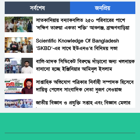
সর্বশেষ
জনপ্রিয়
৩ কেজি গাঁজাসহ ১জন আটক,পালিয়েছে সহযোগীরা।
সাতকানিয়ায় বন্যাকবলিত ২৫০ পরিবারের পাশে
‘দক্ষিণ তারুয়া একতা শক্তি’ আশুগঞ্জ, ব্রাহ্মণবাড়িয়া
সাড়ে চার কোটি বিনিয়োগ নথি ঠিক, অদৃশ্য উৎস–
আয়ের শেষ গন্তব্য কোথায়?
Scientific Knowledge Of Bangladesh
‘SKBD’-এর সাথে ইউএনও’র বিনিময় সভা
সাড়ে চার কোটির ছায়া: নথি ঠিক, উৎস অদৃশ্য
বালি-মাদক সিন্ডিকেট বিরুদ্ধে দাঁড়ানো জন্য খলনায়ক
বানানো হচ্ছে ইঞ্জিনিয়ার আমিনুল ইসলাম
সাক্ষ্যহীন এক সাক্ষী: সোহাগের অপেক্ষা, বিচার
ডালিমেরকে
প্রক্রিয়ার প্রশ্ন
সাপ্তাহিক অভিযোগ পত্রিকার নির্বাহী সম্পাদক হিসেবে
দায়িত্ব পেলেন সাংবাদিক নেতা নুরূণ নেওয়াজ
মেইন রোডের ধুলো নয়, নীরব বিষ: রংপুরে তামাক
ক্রাসিংয়ের বিস্তার
জাতীয় বিজ্ঞান ও প্রযুক্তি সপ্তাহ এবং বিজ্ঞান মেলার
উদ্বোধন।
(বিশাল নিয়োগ ) সম্পূর্ণ সরকারি নীতিমালা মেনে
সারাদেশে ৫৫০ জন্য মাঠ প্রশাসন নিয়োগ দিবে
অধিকার না ব্যবসা? ট্রেড ইউনিয়ন নিবন্ধনের অন্ধকার
জাতীয় স্বায়ত্বশাসিত বিনিয়োগকারী প্রতিষ্ঠান-
অর্থনীতি।
সাড়ে চার কোটির ছায়া: শ্বশুর সামনে, কাস্টমস্
NHR.DO.NGO-ক্ষুদ্র ঋণদান প্রকল্প: BEEC