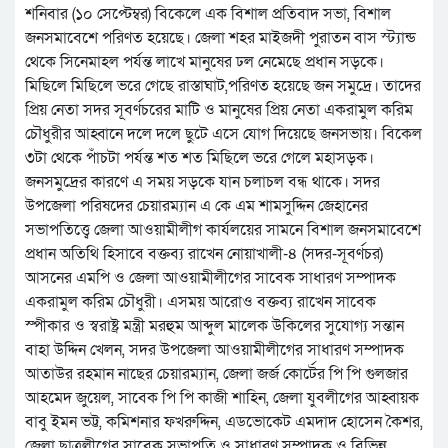
শনিবার (১০ সেপ্টেম্বর) বিকেলে এক বিশাল প্রতিবাদ সভা, বিশাল
জনসমাবেশে পরিণত হয়েছে। জেলা শহর মাইজদী পুরাতন বাস স্ট্যান্ড
থেকে সিনেমাহল পর্যন্ত লাখে মানুষের ঢল নেমেছে প্রধান সড়কে।
মিছিলে মিছিলে ভরে গেছে রাস্তাঘাট,পরিণত হয়েছে জন সমুদ্রে। তাদের
প্রিয় নেতা সদর সূবর্ণচরের মাটি ও মানুষের প্রিয় নেতা একরামুল করিম
চৌধুরীর আহ্বানে দলে দলে ছুটে এসে যোগ দিয়েছে জনসভায়। বিকেল
৩টা থেকে পাঁচটা পর্যন্ত শত শত মিছিলে ভরে গেলে মহাসড়ক।
জনসমুদ্রের কারণে এ সময় সড়কে যান চলাচল বন্ধ থাকে। সদর
উপজেলা পরিষদের চেয়ারম্যান এ কে এম শামসুদ্দিন জেহানের
সভাপতিত্ত্বে জেলা আওয়ামীলীগ কার্যলয়ের সামনে বিশাল জনসমাবেশে
প্রধান অতিথি হিসাবে বক্তব্য রাখেন নোয়াখালী-৪ (সদর-সূবর্ণচর)
আসনের এমপি ও জেলা আওয়ামীলীগের সাবেক সাধারণ সম্পাদক
একরামুল করিম চৌধুরী। এসময় আরোও বক্তব্য রাখেন সাবেক
স্পীকার ও স্বরাষ্ট্র মন্ত্রী মরহুম আব্দুল মালেক উকিলের সুযোগ্য সন্তান
বাহা উদ্দিন খেলন, সদর উপজেলা আওয়ামীলীগের সাধারণ সম্পাদক
আতাউর রহমান নাছের চেয়ারম্যান, জেলা জর্জ কোর্টের পি পি গুলজার
আহমেদ জুয়েল, সাবেক পি পি কাজী শাহিন, জেলা যুবলীগের আহ্বায়ক
বাবু ইমন ভট্ট, কমিশনার ফখরুদ্দিন, এডভোকেট এমদাদ হোসেন কৈশর,
জেলা ছাত্রলীগের সাবেক সভাপতি ও সাধারণ সম্পাদক ও বিভিন্ন