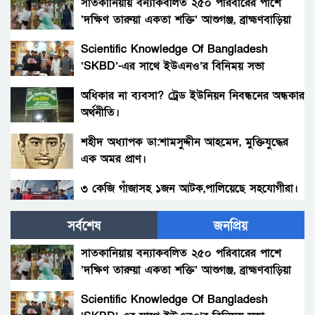
সাতকানিয়ায় বন্যাকবলিত ২৫০ পরিবারের পাশে
‘দক্ষিণ তারুয়া একতা শক্তি’ আশুগঞ্জ, ব্রাহ্মণবাড়িয়া
Scientific Knowledge Of Bangladesh
‘SKBD’-এর সাথে ইউএনও’র বিনিময় সভা
অধিকার না ব্যবসা? ট্রেড ইউনিয়ন নিবন্ধনের অন্ধকার
অর্থনীতি।
শহীদ অধ্যাপক ডা:শামসুদ্দীন আহমেদ, মুক্তিযুদ্ধের
এক অমর প্রাণ।
৩ কেজি গাঁজাসহ ১জন আটক,পালিয়েছে সহযোগীরা।
সর্বশেষ
জনপ্রিয়
সাড়ে চার কোটি বিনিয়োগ নথি ঠিক, অদৃশ্য উৎস–
আয়ের শেষ গন্তব্য কোথায়?
সাতকানিয়ায় বন্যাকবলিত ২৫০ পরিবারের পাশে
‘দক্ষিণ তারুয়া একতা শক্তি’ আশুগঞ্জ, ব্রাহ্মণবাড়িয়া
সাড়ে চার কোটির ছায়া: নথি ঠিক, উৎস অদৃশ্য
Scientific Knowledge Of Bangladesh