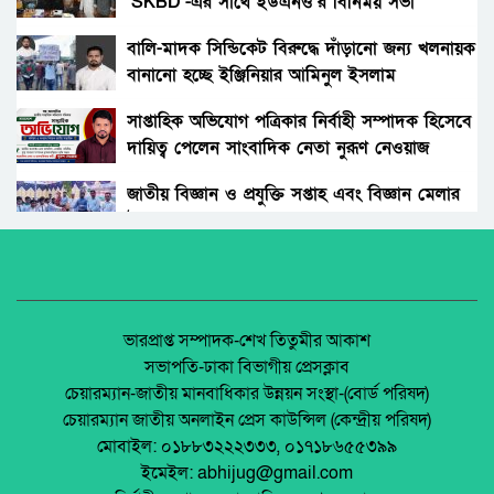
‘SKBD’-এর সাথে ইউএনও’র বিনিময় সভা
সাক্ষ্যহীন এক সাক্ষী: সোহাগের অপেক্ষা, বিচার
প্রক্রিয়ার প্রশ্ন
বালি-মাদক সিন্ডিকেট বিরুদ্ধে দাঁড়ানো জন্য খলনায়ক
বানানো হচ্ছে ইঞ্জিনিয়ার আমিনুল ইসলাম
(বিশাল নিয়োগ ) সম্পূর্ণ সরকারি নীতিমালা মেনে
ডালিমেরকে
সারাদেশে ৫৫০ জন্য মাঠ প্রশাসন নিয়োগ দিবে
সাপ্তাহিক অভিযোগ পত্রিকার নির্বাহী সম্পাদক হিসেবে
জাতীয় স্বায়ত্বশাসিত বিনিয়োগকারী প্রতিষ্ঠান-
দায়িত্ব পেলেন সাংবাদিক নেতা নুরূণ নেওয়াজ
সাড়ে চার কোটির ছায়া: শ্বশুর সামনে, কাস্টমস্
NHR.DO.NGO-ক্ষুদ্র ঋণদান প্রকল্প: BEEC
জামাতার সংযোগ
জাতীয় বিজ্ঞান ও প্রযুক্তি সপ্তাহ এবং বিজ্ঞান মেলার
উদ্বোধন।
স্বাস্থ্যসেবা দোরগোড়ায় দাবি, বাস্তবতা ও অপেক্ষার
অধিকার না ব্যবসা? ট্রেড ইউনিয়ন নিবন্ধনের অন্ধকার
অর্থনীতি।
টাঙ্গাইলে হামের উপসর্গ নিয়ে দুই শিশুর মৃত্যু।
জেলা আইন-শৃৃঙ্খলা কমিটির মাসিক সভা অনুষ্ঠিত।
ভারপ্রাপ্ত সম্পাদক-শেখ তিতুমীর আকাশ
সভাপতি-ঢাকা বিভাগীয় প্রেসক্লাব
প্রতিবন্ধী ব্যক্তিদের সহায়তায় হুইলচেয়ার বিতরণ ও
চেয়ারম্যান-জাতীয় মানবাধিকার উন্নয়ন সংস্থা-(বোর্ড পরিষদ)
দুর্যোগ ব্যবস্থাপনা কমিটিকে জরুরি উদ্ধার উপকরণ
পলাশবাড়ীতে এমইপি গ্রুপের মতবিনিময় সভা
চেয়ারম্যান জাতীয় অনলাইন প্রেস কাউন্সিল (কেন্দ্রীয় পরিষদ)
প্রদান
অনুষ্ঠিত।
মোবাইল: ০১৮৮৩২২২৩৩৩, ০১৭১৮৬৫৫৩৯৯
লোহার গেট ও এক তরুণীর নীরব চিৎকার: পুটিমারীর
ইমেইল: abhijug@gmail.com
সেই ‘প্রেম’ এখন দায়
জুলাই সনদ বাস্তবায়ন নিয়ে প্রশ্ন: রংপুরে ১১ দলের