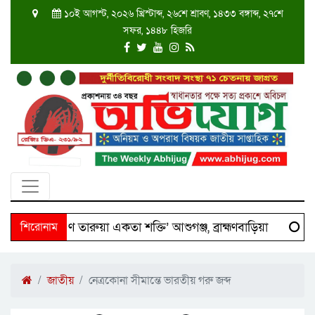
১০ই আগস্ট, ২০২৬ খ্রিস্টাব্দ, ২৬শে শ্রাবণ, ১৪৩৩ বঙ্গাব্দ, ২৭শে
সফর, ১৪৪৮ হিজরি
শে ‘দক্ষিণ তারুয়া একতা শক্তি’ আশুগঞ্জ, ব্রাহ্মণবাড়িয়া
শিরোনাম
Sci
জাতীয়
নেত্রকোনা সীমান্তে ভারতীয় গরু জব্দ