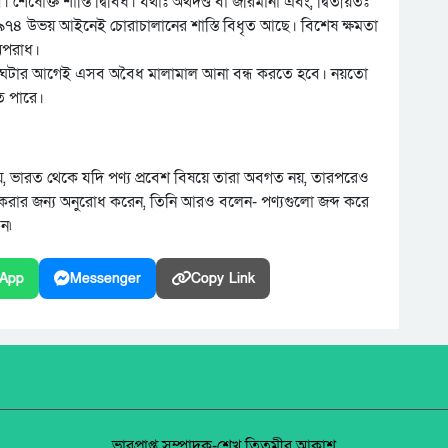
েষোক্ত শাস্তি দ্বিবিধ। যথাঃ অর্থদণ্ড বা জরিমানা এবং, দ্বিতীয়তঃ
৭৪ উভয় আইনেই চোরাচালানের শাস্তি বিধৃত আছে। বিশেষ ক্ষমতা
অপরাধ।
টনা ঘটার আগেই এসব অবৈধ মালামাল আনা বন্ধ করতে হবে। নয়তো
তে পারে।
ানায়, ভারত থেকে যদি পণ্য প্রবেশ বিষয়ে তারা অবগত নয়, তারপরেও
ার জন্য অনুরোধ করেন, তিনি আরও বলেন- পণ্যগুলো জব্দ করে
ন৷
App
Messenger
Copy Link
ভারপ্রাপ্ত সম্পাদক-শেখ তিতুমীর আকাশ