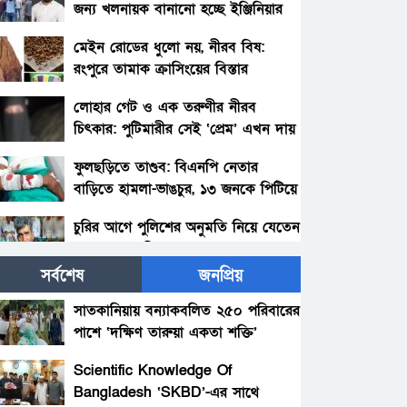
জন্য খলনায়ক বানানো হচ্ছে ইঞ্জিনিয়ার
আমিনুল ইসলাম ডালিমেরকে
মেইন রোডের ধুলো নয়, নীরব বিষ:
রংপুরে তামাক ক্রাসিংয়ের বিস্তার
লোহার গেট ও এক তরুণীর নীরব
চিৎকার: পুটিমারীর সেই ‘প্রেম’ এখন দায়
ফুলছড়িতে তাণ্ডব: বিএনপি নেতার
বাড়িতে হামলা-ভাঙচুর, ১৩ জনকে পিটিয়ে
জখম—জীবন নিয়ে শঙ্কায় পরিবার
চুরির আগে পুলিশের অনুমতি নিয়ে যেতেন
চোর আলাল মিয়া!
সর্বশেষ
জনপ্রিয়
পলাশবাড়ীতে থানায় ঢুকে ওসিসহ পুলিশ
সদস্যদের মারধর, যুব জামায়াত
সাতকানিয়ায় বন্যাকবলিত ২৫০ পরিবারের
নেতাকর্মীর বিরুদ্ধে মামলা : গ্রেফতার
পাশে ‘দক্ষিণ তারুয়া একতা শক্তি’
সৎ মায়ের নির্যাতনের অভিযোগ:
১জন।
আশুগঞ্জ, ব্রাহ্মণবাড়িয়া
প্রশাসনের হস্তক্ষেপ, সতর্কবার্তা
Scientific Knowledge Of
Bangladesh ‘SKBD’-এর সাথে