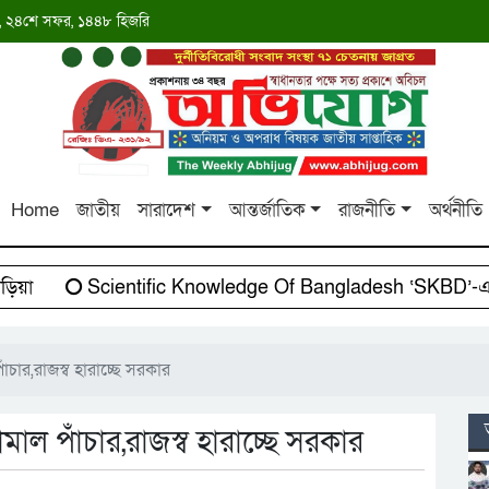
াব্দ, ২৪শে সফর, ১৪৪৮ হিজরি
Home
জাতীয়
সারাদেশ
আন্তর্জাতিক
রাজনীতি
অর্থনীতি
়া
Scientific Knowledge Of Bangladesh ‘SKBD’-এর সা
ঁচার,রাজস্ব হারাচ্ছে সরকার
াল পাঁচার,রাজস্ব হারাচ্ছে সরকার