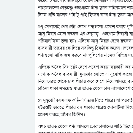
কয়েকটি ভাগে বিভক্ত হয়ে৷ যেমন সোনাটিলা সীমান্ত থেকে চ
শাহজাহানের নেতৃত্বে৷ গুচ্ছগ্রামে চাঁদা তুলে লাইনম্যান
দিতে প্রতি মালের পাই টু পাই হিসেব করে চাঁদা তুলে আ
শুধু সেখানেই শেষ নেই, দেশে পণ্যগুলো প্রবেশ করায় পু
আসু মিয়ার ছেলে রুবেল এর নেতৃত্বে। গুচ্ছগ্রাম নিবাসী নাজি
পরিমান টাকা তুলা হয়। এদিকে আসু মিয়ার ছেলে রুবেল 
ব্যবসায়ী তাদের কে দিয়ে সবকিছু ঠিকঠাক করেন। রুবেল গ
পণ্যগুলো নাকি জব্দ করবে না৷ পুলিশের নামেও বিভিন্ন 
এদিকে অবৈধ সিগারেট দেশে প্রবেশ করায় সরকারী কর ফাঁ
সংখ্যক অবৈধ ব্যবসায়ী মুনাফার লোভে এ সুযোগ কাজে লাগ
নিয়ে ভারত থেকে চাল পাঁচার করে দেশে নিয়ে আসছে ব্যবসা
চাহিদা থাকা সময়েও যারা ভারত থেকে চাল বাংলাদেশে 
যে মুহূর্তে বিএসএফ কঠিন সিদ্ধান্ত নিতে পারে। যা পরবর
মটরশুঁটি ভারতে পাঁচার বন্ধ থাকার পরেও সোনাটিলা দিয়ে
প্রবেশ করছে অবৈধ জিনিস।
অথচ ভারত থেকে পণ্য আসলে চোরাচালানের শাস্তি হিসেবে পা