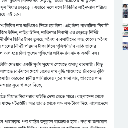
াঁদা তুলেন সিদ্দিক এর নেতৃত্বে, জিরো পয়েন্টে চাঁদা তুলেন
 শামসুল মিয়ার নেতৃত্বে । এভাবে দলে দলে বিজিবির লাইনম্যান পরিচয়
সছে এই চক্র।
লিশ/ডিবির নাম ভাঙিয়েও দিতে হয় চাঁদা। এই চাঁদা পাথরটিলা নিবাসী
ম উদ্দিন, নাছির উদ্দিন, শান্তিনগর নিবাসী এর নেতৃত্বে নির্দিষ্ট
দীর্ঘদিন ডিবির টাকা তুলছে অবৈধ ব্যবসায়ীদের কাছ থেকে। অবৈধ
ংদের নির্দিষ্ট পরিমান টাকা দিলে পুলিশ/ডিবি নাকি তাদের
দলে ভাগ হয়ে চাঁদা তুলেন পুলিশের লাইনম্যান নামক একটি দল।
কি দেওয়ার একটি সুর্বণ সুযোগ পেয়েছে অসাধু ব্যবসায়ী। কিছু
াচ্ছে।বর্তমানে দেশে চালের দাম বৃদ্ধি পাওয়াতে জীবনের ঝুঁকি
য়ী৷ ভারতের স্থানীয় খাসিয়াদের সূত্রে জানা যায়, ভারতের খাদ্য
নেওয়ার সুযোগ করে দিতে,
্তীতে সীমান্ত নিরাপত্তার ঘাটতি দেখা যেতে পারে। বাংলাদেশ থেকে
 যাচ্ছে মটরশুঁটি। আর ভারত থেকে লক্ষ লক্ষ টাকা দিয়ে বাংলাদেশে
চারকৃত পণ্য রাষ্ট্রের অনুকূলে বাজেয়াপ্ত হবে। পণ্য বা মালামাল