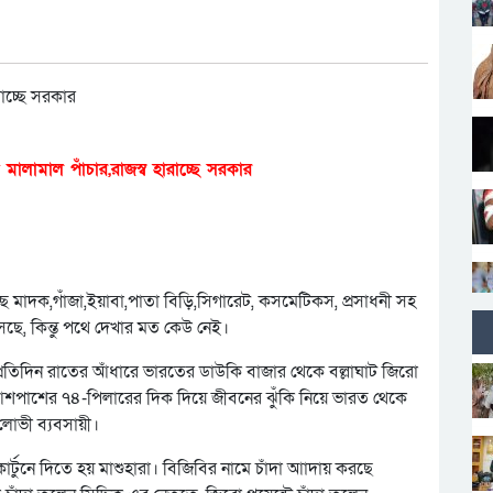
মালামাল পাঁচার,রাজস্ব হারাচ্ছে সরকার
মাদক,গাঁজা,ইয়াবা,পাতা বিড়ি,সিগারেট, কসমেটিকস, প্রসাধনী সহ
সছে, কিন্তু পথে দেখার মত কেউ নেই।
প্রতিদিন রাতের আঁধারে ভারতের ডাউকি বাজার থেকে বল্লাঘাট জিরো
প ও আশপাশের ৭৪-পিলারের দিক দিয়ে জীবনের ঝুঁকি নিয়ে ভারত থেকে
লোভী ব্যবসায়ী।
্টুনে দিতে হয় মাশুহারা। বিজিবির নামে চাঁদা আাদায় করছে