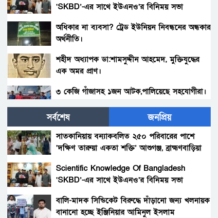
‘SKBD’-এর সাথে ইউএনও’র বিনিময় সভা
অধিকার না ব্যবসা? ট্রেড ইউনিয়ন নিবন্ধনের অন্ধকার
অর্থনীতি।
শহীদ অধ্যাপক ডা:শামসুদ্দীন আহমেদ, মুক্তিযুদ্ধের
এক অমর প্রাণ।
৩ কেজি গাঁজাসহ ১জন আটক,পালিয়েছে সহযোগীরা।
সর্বশেষ
জনপ্রিয়
সাড়ে চার কোটি বিনিয়োগ নথি ঠিক, অদৃশ্য উৎস–
আয়ের শেষ গন্তব্য কোথায়?
সাতকানিয়ায় বন্যাকবলিত ২৫০ পরিবারের পাশে
‘দক্ষিণ তারুয়া একতা শক্তি’ আশুগঞ্জ, ব্রাহ্মণবাড়িয়া
সাড়ে চার কোটির ছায়া: নথি ঠিক, উৎস অদৃশ্য
Scientific Knowledge Of Bangladesh
‘SKBD’-এর সাথে ইউএনও’র বিনিময় সভা
সাক্ষ্যহীন এক সাক্ষী: সোহাগের অপেক্ষা, বিচার
প্রক্রিয়ার প্রশ্ন
বালি-মাদক সিন্ডিকেট বিরুদ্ধে দাঁড়ানো জন্য খলনায়ক
বানানো হচ্ছে ইঞ্জিনিয়ার আমিনুল ইসলাম