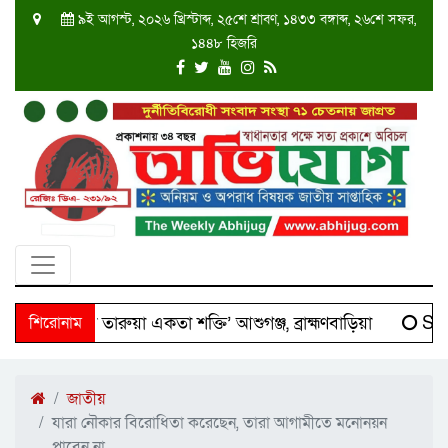
৯ই আগস্ট, ২০২৬ খ্রিস্টাব্দ, ২৫শে শ্রাবণ, ১৪৩৩ বঙ্গাব্দ, ২৬শে সফর,
১৪৪৮ হিজরি
 ‘দক্ষিণ তারুয়া একতা শক্তি’ আশুগঞ্জ, ব্রাহ্মণবাড়িয়া
শিরোনাম
Scien
জাতীয়
যারা নৌকার বিরোধিতা করেছেন, তারা আগামীতে মনোনয়ন
পাবেন না