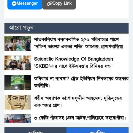
Messenger
Copy Link
আরো পড়ুন
সাতকানিয়ায় বন্যাকবলিত ২৫০ পরিবারের পাশে
‘দক্ষিণ তারুয়া একতা শক্তি’ আশুগঞ্জ, ব্রাহ্মণবাড়িয়া
Scientific Knowledge Of Bangladesh
‘SKBD’-এর সাথে ইউএনও’র বিনিময় সভা
অধিকার না ব্যবসা? ট্রেড ইউনিয়ন নিবন্ধনের অন্ধকার
অর্থনীতি।
শহীদ অধ্যাপক ডা:শামসুদ্দীন আহমেদ, মুক্তিযুদ্ধের
এক অমর প্রাণ।
৩ কেজি গাঁজাসহ ১জন আটক,পালিয়েছে সহযোগীরা।