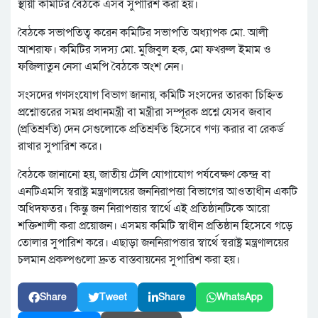
স্থায়ী কমিটির বৈঠকে এসব সুপারিশ করা হয়।
বৈঠকে সভাপতিত্ব করেন কমিটির সভাপতি অধ্যাপক মো. আলী
আশরাফ। কমিটির সদস্য মো. মুজিবুল হক, মো ফখরুল ইমাম ও
ফজিলাতুন নেসা এমপি বৈঠকে অংশ নেন।
সংসদের গণসংযোগ বিভাগ জানায়, কমিটি সংসদের তারকা চিহ্নিত
প্রশ্নোত্তরের সময় প্রধানমন্ত্রী বা মন্ত্রীরা সম্পূরক প্রশ্নে যেসব জবাব
(প্রতিশ্রুতি) দেন সেগুলোকে প্রতিশ্রুতি হিসেবে গণ্য করার বা রেকর্ড
রাখার সুপারিশ করে।
বৈঠকে জানানো হয়, জাতীয় টেলি যোগাযোগ পর্যবেক্ষণ কেন্দ্র বা
এনটিএমসি স্বরাষ্ট্র মন্ত্রণালয়ের জননিরাপত্তা বিভাগের আওতাধীন একটি
অধিদফতর। কিন্তু জন নিরাপত্তার স্বার্থে এই প্রতিষ্ঠানটিকে আরো
শক্তিশালী করা প্রয়োজন। এসময় কমিটি স্বাধীন প্রতিষ্ঠান হিসেবে গড়ে
তোলার সুপারিশ করে। এছাড়া জননিরাপত্তার স্বার্থে স্বরাষ্ট্র মন্ত্রণালয়ের
চলমান প্রকল্পগুলো দ্রুত বাস্তবায়নের সুপারিশ করা হয়।
Share
Tweet
Share
WhatsApp