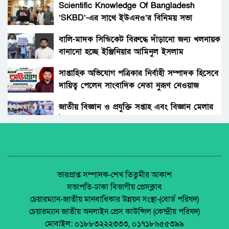
Scientific Knowledge Of Bangladesh
‘SKBD’-এর সাথে ইউএনও’র বিনিময় সভা
সাক্ষ্যহীন এক সাক্ষী: সোহাগের অপেক্ষা, বিচার
প্রক্রিয়ার প্রশ্ন
বালি-মাদক সিন্ডিকেট বিরুদ্ধে দাঁড়ানো জন্য খলনায়ক
বানানো হচ্ছে ইঞ্জিনিয়ার আমিনুল ইসলাম
(বিশাল নিয়োগ ) সম্পূর্ণ সরকারি নীতিমালা মেনে
ডালিমেরকে
সারাদেশে ৫৫০ জন্য মাঠ প্রশাসন নিয়োগ দিবে
সাপ্তাহিক অভিযোগ পত্রিকার নির্বাহী সম্পাদক হিসেবে
জাতীয় স্বায়ত্বশাসিত বিনিয়োগকারী প্রতিষ্ঠান-
দায়িত্ব পেলেন সাংবাদিক নেতা নুরূণ নেওয়াজ
সাড়ে চার কোটির ছায়া: শ্বশুর সামনে, কাস্টমস্
NHR.DO.NGO-ক্ষুদ্র ঋণদান প্রকল্প: BEEC
জামাতার সংযোগ
জাতীয় বিজ্ঞান ও প্রযুক্তি সপ্তাহ এবং বিজ্ঞান মেলার
উদ্বোধন।
স্বাস্থ্যসেবা দোরগোড়ায় দাবি, বাস্তবতা ও অপেক্ষার
অধিকার না ব্যবসা? ট্রেড ইউনিয়ন নিবন্ধনের অন্ধকার
অর্থনীতি।
টাঙ্গাইলে হামের উপসর্গ নিয়ে দুই শিশুর মৃত্যু।
জেলা আইন-শৃৃঙ্খলা কমিটির মাসিক সভা অনুষ্ঠিত।
ভারপ্রাপ্ত সম্পাদক-শেখ তিতুমীর আকাশ
সভাপতি-ঢাকা বিভাগীয় প্রেসক্লাব
প্রতিবন্ধী ব্যক্তিদের সহায়তায় হুইলচেয়ার বিতরণ ও
চেয়ারম্যান-জাতীয় মানবাধিকার উন্নয়ন সংস্থা-(বোর্ড পরিষদ)
দুর্যোগ ব্যবস্থাপনা কমিটিকে জরুরি উদ্ধার উপকরণ
পলাশবাড়ীতে এমইপি গ্রুপের মতবিনিময় সভা
চেয়ারম্যান জাতীয় অনলাইন প্রেস কাউন্সিল (কেন্দ্রীয় পরিষদ)
প্রদান
অনুষ্ঠিত।
মোবাইল: ০১৮৮৩২২২৩৩৩, ০১৭১৮৬৫৫৩৯৯
লোহার গেট ও এক তরুণীর নীরব চিৎকার: পুটিমারীর