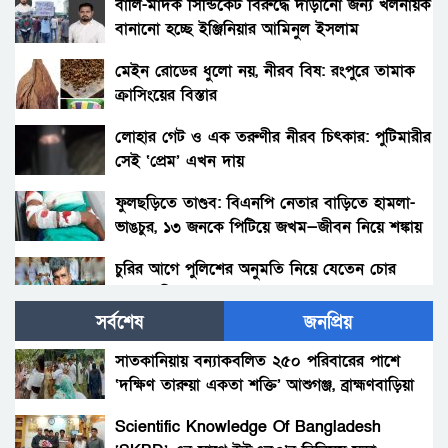
বালি-মাদক সিন্ডিকেট বিরুদ্ধে দাঁড়ানো জন্য খলনায়ক
বানানো হচ্ছে ইঞ্জিনিয়ার আমিনুল ইসলাম
ডালিমেরকে
মেইন রোডের ধুলো নয়, নীরব বিষ: রংপুরে তামাক
ক্রাসিংয়ের বিস্তার
লোহার গেট ও এক তরুণীর নীরব চিৎকার: পুটিমারীর
সেই ‘প্রেম’ এখন দায়
ফুলছড়িতে তাণ্ডব: বিএনপি নেতার বাড়িতে হামলা-
ভাঙচুর, ১৩ জনকে পিটিয়ে জখম—জীবন নিয়ে শঙ্কায়
পরিবার
চুরির আগে পুলিশের অনুমতি নিয়ে যেতেন চোর
আলাল মিয়া!
সর্বশেষ
জনপ্রিয়
পলাশবাড়ীতে থানায় ঢুকে ওসিসহ পুলিশ সদস্যদের
মারধর, যুব জামায়াত নেতাকর্মীর বিরুদ্ধে মামলা :
সাতকানিয়ায় বন্যাকবলিত ২৫০ পরিবারের পাশে
গ্রেফতার ১জন।
‘দক্ষিণ তারুয়া একতা শক্তি’ আশুগঞ্জ, ব্রাহ্মণবাড়িয়া
সৎ মায়ের নির্যাতনের অভিযোগ: প্রশাসনের হস্তক্ষেপ,
সতর্কবার্তা
Scientific Knowledge Of Bangladesh