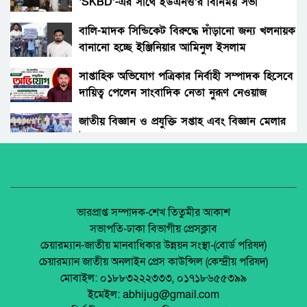
‘SKBD’-এর সাথে ইউএনও’র বিনিময় সভা
গোবিন্দগঞ্জে ধর্ষণ ও ভিডিও ধারণ করে ব্লাকমেইল :
যুবক গ্রেপ্তার।
বালি-মাদক সিন্ডিকেট বিরুদ্ধে দাঁড়ানো জন্য খলনায়ক
বানানো হচ্ছে ইঞ্জিনিয়ার আমিনুল ইসলাম
সাঘাটায় যৌতুকের দাবিতে শশুর–শাশুড়ী মিলে
ডালিমেরকে
পুত্রবধূকে বটি দিয়ে জবাই করার চেষ্টা। আদালতে
সাপ্তাহিক অভিযোগ পত্রিকার নির্বাহী সম্পাদক হিসেবে
মামলা।
দায়িত্ব পেলেন সাংবাদিক নেতা নুরূণ নেওয়াজ
রাজধানীতে স্কুলছাত্রীকে ছুরিকাঘাতে হত্যা, কী বলছে
পরিবার ও পুলিশ?
জাতীয় বিজ্ঞান ও প্রযুক্তি সপ্তাহ এবং বিজ্ঞান মেলার
উদ্বোধন।
পলাশবাড়ীতে যুবদল নেতা কাকনের ওপরহামলা-
দুইজন গ্রেফতার।
অধিকার না ব্যবসা? ট্রেড ইউনিয়ন নিবন্ধনের অন্ধকার
অর্থনীতি।
শ্রীপুরে জমি দখলের সংবাদ সংগ্রহে গিয়ে
সাংবাদিকদের ওপর হামলা, আহত ৩
জেলা আইন-শৃৃঙ্খলা কমিটির মাসিক সভা অনুষ্ঠিত।
ভারপ্রাপ্ত সম্পাদক-শেখ তিতুমীর আকাশ
সভাপতি-ঢাকা বিভাগীয় প্রেসক্লাব
ভারতের যৌনপল্লি থেকে ১১ বাংলাদেশি নারী উদ্ধার
চেয়ারম্যান-জাতীয় মানবাধিকার উন্নয়ন সংস্থা-(বোর্ড পরিষদ)
পলাশবাড়ীতে এমইপি গ্রুপের মতবিনিময় সভা
চেয়ারম্যান জাতীয় অনলাইন প্রেস কাউন্সিল (কেন্দ্রীয় পরিষদ)
অনুষ্ঠিত।
মোবাইল: ০১৮৮৩২২২৩৩৩, ০১৭১৮৬৫৫৩৯৯
পাবনায় নেশার টাকা না পেয়ে বৃদ্ধকে কুপিয়ে হত্যা,
ইমেইল: abhijug@gmail.com
ছেলে গ্রেফতার।
জুলাই সনদ বাস্তবায়ন নিয়ে প্রশ্ন: রংপুরে ১১ দলের