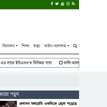
বিনোদন
শিক্ষা
স্বাস্থ্য
আইন-আদালত
াথে ইউএনও’র বিনিময় সভা
বালি-মাদক সিন্ডিকেট বিরুদ্ধে 
আরো পড়ুন
প্রশাসন অলরেডি একদিকে হেলে পড়েছে