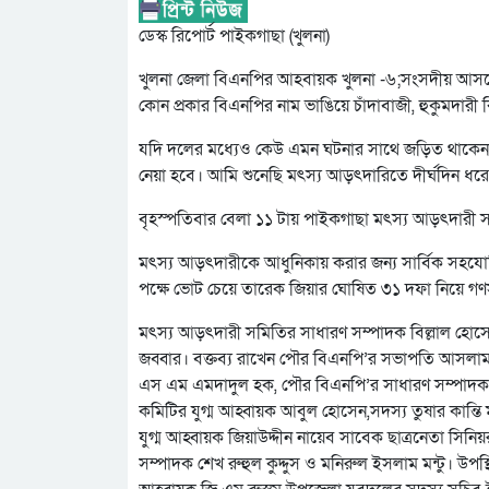
ডেস্ক রিপোর্ট পাইকগাছা (খুলনা)
খুলনা জেলা বিএনপির আহবায়ক খুলনা -৬;সংসদীয় আসনের
কোন প্রকার বিএনপির নাম ভাঙিয়ে চাঁদাবাজী, হুকুমদারী
যদি দলের মধ্যেও কেউ এমন ঘটনার সাথে জড়িত থাকেন তা
নেয়া হবে। আমি শুনেছি মৎস্য আড়ৎদারিতে দীর্ঘদিন ধর
বৃহস্পতিবার বেলা ১১ টায় পাইকগাছা মৎস্য আড়ৎদারী 
মৎস্য আড়ৎদারীকে আধুনিকায় করার জন্য সার্বিক সহযোগ
পক্ষে ভোট চেয়ে তারেক জিয়ার ঘোষিত ৩১ দফা নিয়ে 
মৎস্য আড়ৎদারী সমিতির সাধারণ সম্পাদক বিল্লাল হোস
জব্বার। বক্তব্য রাখেন পৌর বিএনপি’র সভাপতি আসলা
এস এম এমদাদুল হক, পৌর বিএনপি’র সাধারণ সম্পাদক 
কমিটির যুগ্ম আহ্বায়ক আবুল হোসেন,সদস্য তুষার কান্
যুগ্ম আহ্বায়ক জিয়াউদ্দীন নায়েব সাবেক ছাত্রনেতা স
সম্পাদক শেখ রুহুল কুদ্দুস ও মনিরুল ইসলাম মন্টু। 