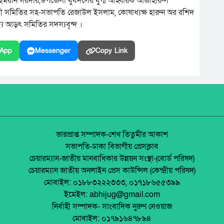
 ইমরান সরদার,উপজেলা যুবদলের যুগ্ম আহ্বায়ক আজাহারুল
ৎদারী সমিতির সহ-সভাপতি রেজাউল ইসলাম, কোষাধ্যক্ষ হারুন অর রশিদ
্য আড়ৎ সমিতির সদস্যবৃন্দ ।
App
Messenger
Copy Link
ভারপ্রাপ্ত সম্পাদক-শেখ তিতুমীর আকাশ
সভাপতি-ঢাকা বিভাগীয় প্রেসক্লাব
চেয়ারম্যান-জাতীয় মানবাধিকার উন্নয়ন সংস্থা-(বোর্ড পরিষদ)
চেয়ারম্যান জাতীয় অনলাইন প্রেস কাউন্সিল (কেন্দ্রীয় পরিষদ)
মোবাইল: ০১৮৮৩২২২৩৩৩, ০১৭১৮৬৫৫৩৯৯
ইমেইল: abhijug@gmail.com
নির্বাহী সম্পাদক- সাংবাদিক নুরুণ নেওয়াজ
মোবাইল: ০১৭৯১৬৪৭৮৯৪