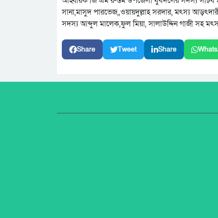
আহ্বায়ক জি এম রুস্তম উপজেলা যুবদলের সদস্য সচিব
সানা,মাসুদ পারভেজ,,ওয়ায়দুল্লাহ সরদার, মৎস্য আড়
সদস্য আব্দুল মালেক,ফুল মিয়া, সালাউদ্দিন গাজী সহ মৎস
Share
Tweet
Share
Whats