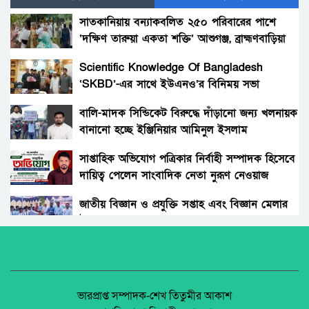
সবজির বাজারে স্বস্তি, স্থিতিশীল মাছ ও মাংসের দাম
সাতকানিয়ায় বন্যাকবলিত ২৫০ পরিবারের পাশে
‘দক্ষিণ তারুয়া একতা শক্তি’ আশুগঞ্জ, ব্রাহ্মণবাড়িয়া
ভুয়া মামলার কপি দিয়ে সাংবাদিকসহ জনসাধারণকে
হয়রানি, মাহমুদুল কবির নয়ন ও বিপ্লবের শেষ
Scientific Knowledge Of Bangladesh
কোথায়?
‘SKBD’-এর সাথে ইউএনও’র বিনিময় সভা
বরিশাল জেলা কেমিস্ট কার্যালয় ভাঙচুর ও লুটপাটের
অভিযোগ উঠেছে
বালি-মাদক সিন্ডিকেট বিরুদ্ধে দাঁড়ানো জন্য খলনায়ক
বানানো হচ্ছে ইঞ্জিনিয়ার আমিনুল ইসলাম
সাভারে গুণীজনদের মাঝে “সাংবাদিক ওয়াসিল উদ্দিন
ডালিমেরকে
স্মৃতি পদক-২০২৪”প্রদান
সাপ্তাহিক অভিযোগ পত্রিকার নির্বাহী সম্পাদক হিসেবে
দায়িত্ব পেলেন সাংবাদিক নেতা নুরূণ নেওয়াজ
প্রায় অর্ধ শতাব্দী পরে বিরল এক সূর্যগ্রহণের সাক্ষী
হতে চলেছে বিশ্ব
জাতীয় বিজ্ঞান ও প্রযুক্তি সপ্তাহ এবং বিজ্ঞান মেলার
উদ্বোধন।
ফোল্ডিং ফোন আনতে যাচ্ছে ‘অ্যাপল’
অধিকার না ব্যবসা? ট্রেড ইউনিয়ন নিবন্ধনের অন্ধকার
অর্থনীতি।
বৃষ্টি হতে পারে দেশের কয়েক বিভাগে ; আবহাওয়া
অফিস
জেলা আইন-শৃৃঙ্খলা কমিটির মাসিক সভা অনুষ্ঠিত।
ভারপ্রাপ্ত সম্পাদক-শেখ তিতুমীর আকাশ