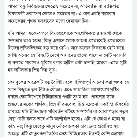
আমরা বন্ধু নির্বাচনের ক্ষেত্রেও সচেতন না, অভিব্যক্তি বা ব্যক্তিগত
বিষয়াবলী প্রকাশের ক্ষেত্রেও সচেতন না। এ যেন একই কামরায়
অনেকেরই পৃথক বসবাসের মতো বেমানান চিত্র।
যদি আমরা একে-অপরে বিষয়গুলোকে আপেক্ষিকতার জায়গা থেকে
দেখতাম তাও হতো; কিন্তু এখানে থেকে আমরা প্রত্যেকেই প্রত্যেকের
নিজের দৃষ্টিভঙ্গিকেই বড় করে দেখি। আর অন্যের বিষয়কে ছোট করে
দেখি৷ অন্যের যে বিষয়টি দেখে আমাদের ভালো লাগে না সেটি সরাসরি
না বলতে পারলেও ঘুরিয়ে বলার জটিল চেষ্টা চালাই আমরা। এতে সৃষ্টি
হয় জটিলতার ভিন্ন ভিন্ন সূত্র।
ফেসবুকের আরেকটি বড় বৈশিষ্ট্য হলো ইঙ্গিতপূর্ণ আচরণ করা অথবা যে
কোন কিছুতে ভুল ইঙ্গিত খোঁজা। এতে সামাজিক যোগাযোগ সৃষ্টির
বদলে ক্ষেত্রবিশেষে বিচ্ছিন্নতার পথটি সুগম হয়। প্রজন্মের সঙ্গে
প্রজন্মের মতের পার্থক্য, ভিন্ন জীবনবোধ, চিন্তা-চেতনা একই প্ল্যাটফর্মের
মাধ্যমে যদি ইতিবাচক পরিবর্তন ঘটিয়ে সম্পর্কের বা বোঝাপড়ার নতুন
সেতু তৈরি করত তবে এটি আশীর্বাদ হতো। এটি যে কোথাও হচ্ছে না
তাও নয়; কিন্তু যেহেতু মানুষ নেতিবাচকতা দ্বারা দ্রুত প্রভাবিত হয়
যেহেতু এটি সেতুবন্ধন তৈরির চেয়ে বিচ্ছিন্নতার ইন্ধনই বেশি জোগায়