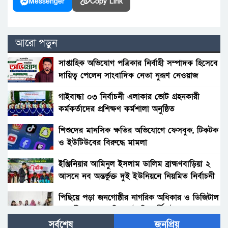
Messenger
Copy Link
আরো পড়ুন
সাপ্তাহিক অভিযোগ পত্রিকার নির্বাহী সম্পাদক হিসেবে
দায়িত্ব পেলেন সাংবাদিক নেতা নুরূণ নেওয়াজ
গাইবান্ধা ০৩ নির্বাচনী এলাকার ভোট গ্রহনকারী
কর্মকর্তাদের প্রশিক্ষণ কর্মশালা অনুষ্ঠিত
শিশুদের মানসিক ক্ষতির অভিযোগে ফেসবুক, টিকটক
ও ইউটিউবের বিরুদ্ধে মামলা
ইঞ্জিনিয়ার আমিনুল ইসলাম ডালিম ব্রাহ্মণবাড়িয়া ২
আসনে নব অন্তর্ভুক্ত দুই ইউনিয়নে নিয়মিত নির্বাচনী
প্রচারণা চালাচ্ছেন
পিছিয়ে পড়া জনগোষ্ঠীর নাগরিক অধিকার ও ডিজিটাল
অন্তর্ভুক্তিতে বেরোবির আট শিক্ষার্থীর উদ্ভাবন
সর্বশেষ
জনপ্রিয়