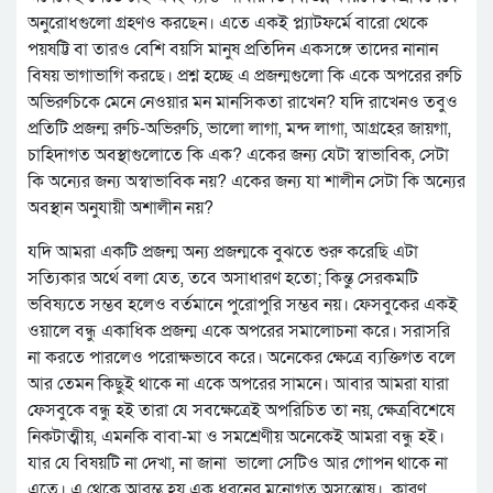
অনুরোধগুলো গ্রহণও করছেন। এতে একই প্ল্যাটফর্মে বারো থেকে
পয়ষট্টি বা তারও বেশি বয়সি মানুষ প্রতিদিন একসঙ্গে তাদের নানান
বিষয় ভাগাভাগি করছে। প্রশ্ন হচ্ছে এ প্রজন্মগুলো কি একে অপরের রুচি
অভিরুচিকে মেনে নেওয়ার মন মানসিকতা রাখেন? যদি রাখেনও তবুও
প্রতিটি প্রজন্ম রুচি-অভিরুচি, ভালো লাগা, মন্দ লাগা, আগ্রহের জায়গা,
চাহিদাগত অবস্থাগুলোতে কি এক? একের জন্য যেটা স্বাভাবিক, সেটা
কি অন্যের জন্য অস্বাভাবিক নয়? একের জন্য যা শালীন সেটা কি অন্যের
অবস্থান অনুযায়ী অশালীন নয়?
যদি আমরা একটি প্রজন্ম অন্য প্রজন্মকে বুঝতে শুরু করেছি এটা
সত্যিকার অর্থে বলা যেত, তবে অসাধারণ হতো; কিন্তু সেরকমটি
ভবিষ্যতে সম্ভব হলেও বর্তমানে পুরোপুরি সম্ভব নয়। ফেসবুকের একই
ওয়ালে বন্ধু একাধিক প্রজন্ম একে অপরের সমালোচনা করে। সরাসরি
না করতে পারলেও পরোক্ষভাবে করে। অনেকের ক্ষেত্রে ব্যক্তিগত বলে
আর তেমন কিছুই থাকে না একে অপরের সামনে। আবার আমরা যারা
ফেসবুকে বন্ধু হই তারা যে সবক্ষেত্রেই অপরিচিত তা নয়, ক্ষেত্রবিশেষে
নিকটাত্মীয়, এমনকি বাবা-মা ও সমশ্রেণীয় অনেকেই আমরা বন্ধু হই।
যার যে বিষয়টি না দেখা, না জানা ভালো সেটিও আর গোপন থাকে না
এতে। এ থেকে আরম্ভ হয় এক ধরনের মনোগত অসন্তোষ। কারণ