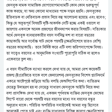
ফেসবুক নামক সামাজিক যোগাযোগমাধ্যমটি কোন কোন গুরুত্বপূর্ণ
কাজ করছে; যা অন্য কোনো মাধ্যমের পক্ষে সম্ভব হয়নি। ফেসবুকের
ইতিবাচক বা নেতিবাচক প্রভাব নিয়ে বহু আলোচনা হয়েছে এবং হবেও;
কিন্তু যে অভূতপূর্ব বিষয়টি দৃষ্টি-আকর্ষক সেটি হচ্ছে একই ওয়ালে বা
জায়গায় একসঙ্গে অনেক প্রজন্মের জীবনযাপন করার বিষয়টি। সত্যিকার
অর্থে ফেসবুক ব্যবহারকারীর বয়স সর্বনিম্ন দশ বা বারো বছরের
কাছাকাছি আর সর্বোচ্চ ষাট থেকে পয়ষট্টি (ক্ষেত্রবিশেষে তারও বেশি)
বছরের কাছাকাছি। তবে নির্দিষ্ট করে এটি বলা জরিপসাপেক্ষে বিষয়।
তা সত্ত্বেও বয়সের এ আনুমানিক সংখ্যাটি পুরোপুরি সঠিক না হলেও
একেবারে ভুল নয়।
এ বয়স সীমাটিকে ব্যাখ্যা করলে দেখা যায় যে, আমরা বেশ কয়েকটি
প্রজন্ম (ইংরেজিতে যাকে বলে জেনারেশন) ফেসবুকের বিশেষ প্ল্যাটফর্মে
একত্রে আষ্টেপৃষ্ঠে জড়িয়ে আছি৷ বলছি ফেন্ডলিস্টের কথা। ব্যতিক্রম
যেহেতু উদাহরণ হয় না সেহেতু সাধারণ ফেসবুকে আইডি নিয়ে কথা
বলা প্রাসঙ্গিক৷ দেখা যায় যে, একজন পূর্ণবয়স্ক ব্যক্তির ফেসবুক ফেন্ডের
লিস্টে বারো থেকে পয়ষট্টি বছর বয়সের মধ্যে সব বয়সের বন্ধুর
অনুরোধ থাকে। পরিচিত অপরিচিত সবাইকেই আমরা বন্ধু হিসেবে
অনেকেই পেতে চাই এবং ব্যক্তি সাধারণত বিভিন্ন কারণে ক্ষেত্রবিশেষে