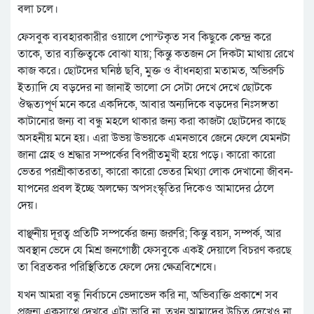
বলা চলে।
ফেসবুক ব্যবহারকারীর ওয়ালে পোস্টকৃত সব কিছুকে কেন্দ্র করে
তাকে, তার ব্যক্তিত্বকে বোঝা যায়; কিন্তু কতজন সে দিকটা মাথায় রেখে
কাজ করে। ছোটদের ঘনিষ্ঠ ছবি, মুক্ত ও বাঁধনহারা মতামত, অভিরুচি
ইত্যাদি যে বড়দের না জানাই ভালো সে সেটা দেখে দেখে ছোটকে
ঔদ্ধত্যপূর্ণ মনে করে একদিকে, আবার অন্যদিকে বড়দের নিঃসঙ্গতা
কাটানোর জন্য বা বন্ধু মহলে থাকার জন্য করা কাজটা ছোটদের কাছে
অসহনীয় মনে হয়। এরা উভয় উভয়কে এমনভাবে জেনে ফেলে যেমনটা
জানা স্নেহ ও শ্রদ্ধার সম্পর্কের বিপরীতমুখী হয়ে পড়ে। কারো কারো
ভেতর পরশ্রীকাতরতা, কারো কারো ভেতর মিথ্যা লোক দেখানো জীবন-
যাপনের প্রবল ইচ্ছে অলক্ষ্যে অপসংস্কৃতির দিকেও আমাদের ঠেলে
দেয়।
বাঞ্ছনীয় দূরত্ব প্রতিটি সম্পর্কের জন্য জরুরি; কিন্তু বয়স, সম্পর্ক, আর
অবস্থান ভেদে যে মিশ্র জনগোষ্ঠী ফেসবুকে একই দেয়ালে বিচরণ করছে
তা বিব্রতকর পরিস্থিতিতে ফেলে দেয় ক্ষেত্রবিশেষে।
যখন আমরা বন্ধু নির্বাচনে ভেদাভেদ করি না, অভিব্যক্তি প্রকাশে সব
প্রজন্ম একসাথে দেখবে এটা ভাবি না, তখন আমাদের উচিত দেখেও না