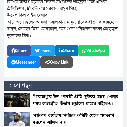
বিশেষ অতিথি হিসেবে ছিলেন সাংবাদিক শহিদুল্লা গাজী এশিয়া
টেলিভিশন , শ্রী রবি রায় সরকার, মামুন মিয়া,
উক্ত পাতিল বাইস খেলার
আয়োজনে ছিলেন আমজাদ,আলকাস, মামুন,সাদেক,ইস্তিয়াক আহম্মেদ
বাবুল, সোহেল মিয়া, মোফাজ্জল, উক্ত খেলা পরিচালনা করেন মোহাম্মদ
নুরুলহক মিয়া।
Share
Tweet
Share
WhatsApp
Messenger
Copy Link
আরো পড়ুন
পিরোজপুরে ঈদ পরবর্তী প্রীতি ফুটবল ম্যাচ: খেলার
সময় হাতাহাতি, উত্তাপ ছড়ালো মাঠের বাইরেও।
বিশ্বকাপ ব্যর্থতায় নির্বাচক কমিটি থেকে পদত্যাগ
করলেন আলিম দার।