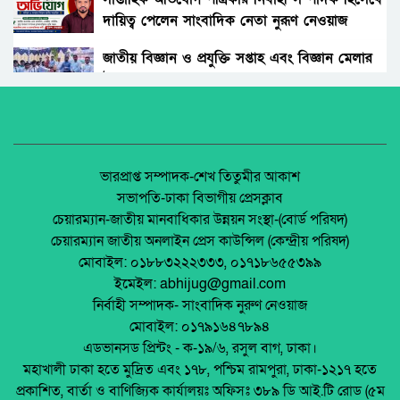
দায়িত্ব পেলেন সাংবাদিক নেতা নুরূণ নেওয়াজ
খাগড়াছড়ি সেনা জোন কর্তৃক ছা্‌ত্রছাত্রীদের মাঝে
খেলার সামগ্রী বিতরণ
জাতীয় বিজ্ঞান ও প্রযুক্তি সপ্তাহ এবং বিজ্ঞান মেলার
উদ্বোধন।
গাইবন্ধায় প্রিমিয়ারলীগ নাইট ফুটবল টুর্নামেন্টের
ফাইনাল খেলা অনুষ্ঠিত
অধিকার না ব্যবসা? ট্রেড ইউনিয়ন নিবন্ধনের অন্ধকার
অর্থনীতি।
বিসিবিতে আবারো কালোবাজারে টিকিট বিক্রি,
ভোগান্তি দর্শকদের
জেলা আইন-শৃৃঙ্খলা কমিটির মাসিক সভা অনুষ্ঠিত।
ভারপ্রাপ্ত সম্পাদক-শেখ তিতুমীর আকাশ
সভাপতি-ঢাকা বিভাগীয় প্রেসক্লাব
দুমকি উপজেলা ফুটবল টুর্নামেন্ট-২০২৪ উদ্বোধন
চেয়ারম্যান-জাতীয় মানবাধিকার উন্নয়ন সংস্থা-(বোর্ড পরিষদ)
পলাশবাড়ীতে এমইপি গ্রুপের মতবিনিময় সভা
চেয়ারম্যান জাতীয় অনলাইন প্রেস কাউন্সিল (কেন্দ্রীয় পরিষদ)
অনুষ্ঠিত।
মোবাইল: ০১৮৮৩২২২৩৩৩, ০১৭১৮৬৫৫৩৯৯
পটুয়াখালী ভার্সিটিতে আন্ত:অনুষদীয় ফুটবলে চ্যাম্পিয়ন
ইমেইল: abhijug@gmail.com
কৃষি অনুষদ
জুলাই সনদ বাস্তবায়ন নিয়ে প্রশ্ন: রংপুরে ১১ দলের
নির্বাহী সম্পাদক- সাংবাদিক নুরুণ নেওয়াজ
বিক্ষোভ
মোবাইল: ০১৭৯১৬৪৭৮৯৪
নাসুমকে টাইগার্স ক্যাম্পে জায়গা দিল বিসিবি
এডভানসড প্রিন্টং - ক-১৯/৬, রসুল বাগ, ঢাকা।
মালয়েশিয়ায় ইমিগ্রেশনের অভিযানে বাংলাদেশিসহ
মহাখালী ঢাকা হতে মুদ্রিত এবং ১৭৮, পশ্চিম রামপুরা, ঢাকা-১২১৭ হতে
২৪ অবৈধ অভিবাসী আটক
প্রকাশিত, বার্তা ও বাণিজ্যিক কার্যালয়ঃ অফিসঃ ৩৮৯ ডি আই.টি রোড (৫ম