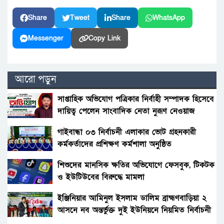
Share
Tweet
Share
WhatsApp
Messenger
Copy Link
আরো পড়ুন
সাপ্তাহিক অভিযোগ পত্রিকার নির্বাহী সম্পাদক হিসেবে
দায়িত্ব পেলেন সাংবাদিক নেতা নুরূণ নেওয়াজ
গাইবান্ধা ০৩ নির্বাচনী এলাকার ভোট গ্রহনকারী
কর্মকর্তাদের প্রশিক্ষণ কর্মশালা অনুষ্ঠিত
শিশুদের মানসিক ক্ষতির অভিযোগে ফেসবুক, টিকটক
ও ইউটিউবের বিরুদ্ধে মামলা
ইঞ্জিনিয়ার আমিনুল ইসলাম ডালিম ব্রাহ্মণবাড়িয়া ২
আসনে নব অন্তর্ভুক্ত দুই ইউনিয়নে নিয়মিত নির্বাচনী
প্রচারণা চালাচ্ছেন