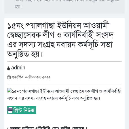
হয়।
১৫নং পয়ালগাছা ইউনিয়ন আওয়ামী
স্বেচ্ছাসেবক লীগ ও কার্যনির্বাহী সংসদ
এর সদস্য সংগ্রহ নবায়ন কর্মসূচি সভা
অনুষ্ঠিত হয়।
admin
প্রকাশিত
অক্টোবর ২৯, ২০২২
( বরুড়া কুমিল্লা প্রতিনিধি মোঃ জহির হোসেন )