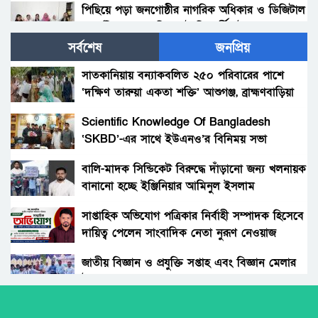
পিছিয়ে পড়া জনগোষ্ঠীর নাগরিক অধিকার ও ডিজিটাল
অন্তর্ভুক্তিতে বেরোবির আট শিক্ষার্থীর উদ্ভাবন
সর্বশেষ
জনপ্রিয়
সবজির বাজারে স্বস্তি, স্থিতিশীল মাছ ও মাংসের দাম
সাতকানিয়ায় বন্যাকবলিত ২৫০ পরিবারের পাশে
‘দক্ষিণ তারুয়া একতা শক্তি’ আশুগঞ্জ, ব্রাহ্মণবাড়িয়া
ভুয়া মামলার কপি দিয়ে সাংবাদিকসহ জনসাধারণকে
হয়রানি, মাহমুদুল কবির নয়ন ও বিপ্লবের শেষ
Scientific Knowledge Of Bangladesh
কোথায়?
‘SKBD’-এর সাথে ইউএনও’র বিনিময় সভা
সাভারে গুণীজনদের মাঝে “সাংবাদিক ওয়াসিল উদ্দিন
স্মৃতি পদক-২০২৪”প্রদান
বালি-মাদক সিন্ডিকেট বিরুদ্ধে দাঁড়ানো জন্য খলনায়ক
বানানো হচ্ছে ইঞ্জিনিয়ার আমিনুল ইসলাম
প্রায় অর্ধ শতাব্দী পরে বিরল এক সূর্যগ্রহণের সাক্ষী
ডালিমেরকে
হতে চলেছে বিশ্ব
সাপ্তাহিক অভিযোগ পত্রিকার নির্বাহী সম্পাদক হিসেবে
দায়িত্ব পেলেন সাংবাদিক নেতা নুরূণ নেওয়াজ
ফোল্ডিং ফোন আনতে যাচ্ছে ‘অ্যাপল’
জাতীয় বিজ্ঞান ও প্রযুক্তি সপ্তাহ এবং বিজ্ঞান মেলার
উদ্বোধন।
বৃষ্টি হতে পারে দেশের কয়েক বিভাগে ; আবহাওয়া
অফিস
অধিকার না ব্যবসা? ট্রেড ইউনিয়ন নিবন্ধনের অন্ধকার