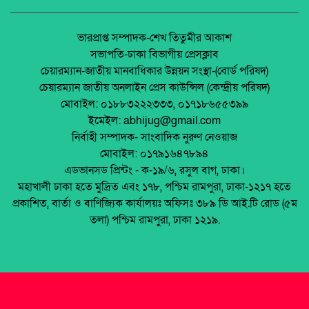
অর্থনীতি।
‘বিয়ে করলে কর দিতে হবে’
জেলা আইন-শৃৃঙ্খলা কমিটির মাসিক সভা অনুষ্ঠিত।
ভারপ্রাপ্ত সম্পাদক-শেখ তিতুমীর আকাশ
সভাপতি-ঢাকা বিভাগীয় প্রেসক্লাব
মেসেঞ্জারে পাঠানো মেসেজ এডিট করা যাবে।
চেয়ারম্যান-জাতীয় মানবাধিকার উন্নয়ন সংস্থা-(বোর্ড পরিষদ)
পলাশবাড়ীতে এমইপি গ্রুপের মতবিনিময় সভা
চেয়ারম্যান জাতীয় অনলাইন প্রেস কাউন্সিল (কেন্দ্রীয় পরিষদ)
অনুষ্ঠিত।
মোবাইল: ০১৮৮৩২২২৩৩৩, ০১৭১৮৬৫৫৩৯৯
ফেসবুকের কয়েকটি প্রজন্ম…
ইমেইল: abhijug@gmail.com
জুলাই সনদ বাস্তবায়ন নিয়ে প্রশ্ন: রংপুরে ১১ দলের
নির্বাহী সম্পাদক- সাংবাদিক নুরুণ নেওয়াজ
বিক্ষোভ
মোবাইল: ০১৭৯১৬৪৭৮৯৪
মাদার তেরেসা গোল্ডেন এ্যায়ার্ড পেয়েছেন সাংবাদিক
এডভানসড প্রিন্টং - ক-১৯/৬, রসুল বাগ, ঢাকা।
মো: হাবিবুর রহমান
মালয়েশিয়ায় ইমিগ্রেশনের অভিযানে বাংলাদেশিসহ
মহাখালী ঢাকা হতে মুদ্রিত এবং ১৭৮, পশ্চিম রামপুরা, ঢাকা-১২১৭ হতে
২৪ অবৈধ অভিবাসী আটক
প্রকাশিত, বার্তা ও বাণিজ্যিক কার্যালয়ঃ অফিসঃ ৩৮৯ ডি আই.টি রোড (৫ম
থাইল্যান্ডে রিসোর্ট থেকে ২১ বাংলাদেশি উদ্ধার
তলা) পশ্চিম রামপুরা, ঢাকা ১২১৯.
মুক্তিযোদ্ধা ডা. জাফরুল্লাহ চৌধুরীর তৃতীয়
মৃত্যুবার্ষিকীতে অতল শ্রদ্ধা ।