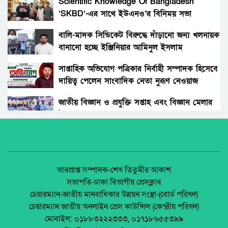
সতর্কবার্তা
Scientific Knowledge Of Bangladesh
‘SKBD’-এর সাথে ইউএনও’র বিনিময় সভা
গোবিন্দগঞ্জে ধর্ষণ ও ভিডিও ধারণ করে ব্লাকমেইল :
যুবক গ্রেপ্তার।
বালি-মাদক সিন্ডিকেট বিরুদ্ধে দাঁড়ানো জন্য খলনায়ক
বানানো হচ্ছে ইঞ্জিনিয়ার আমিনুল ইসলাম
সাঘাটায় যৌতুকের দাবিতে শশুর–শাশুড়ী মিলে
ডালিমেরকে
পুত্রবধূকে বটি দিয়ে জবাই করার চেষ্টা। আদালতে
সাপ্তাহিক অভিযোগ পত্রিকার নির্বাহী সম্পাদক হিসেবে
মামলা।
দায়িত্ব পেলেন সাংবাদিক নেতা নুরূণ নেওয়াজ
রাজধানীতে স্কুলছাত্রীকে ছুরিকাঘাতে হত্যা, কী বলছে
পরিবার ও পুলিশ?
জাতীয় বিজ্ঞান ও প্রযুক্তি সপ্তাহ এবং বিজ্ঞান মেলার
উদ্বোধন।
পলাশবাড়ীতে যুবদল নেতা কাকনের ওপরহামলা-
দুইজন গ্রেফতার।
অধিকার না ব্যবসা? ট্রেড ইউনিয়ন নিবন্ধনের অন্ধকার
অর্থনীতি।
শ্রীপুরে জমি দখলের সংবাদ সংগ্রহে গিয়ে
সাংবাদিকদের ওপর হামলা, আহত ৩
জেলা আইন-শৃৃঙ্খলা কমিটির মাসিক সভা অনুষ্ঠিত।
ভারপ্রাপ্ত সম্পাদক-শেখ তিতুমীর আকাশ
সভাপতি-ঢাকা বিভাগীয় প্রেসক্লাব
ভারতের যৌনপল্লি থেকে ১১ বাংলাদেশি নারী উদ্ধার
চেয়ারম্যান-জাতীয় মানবাধিকার উন্নয়ন সংস্থা-(বোর্ড পরিষদ)
পলাশবাড়ীতে এমইপি গ্রুপের মতবিনিময় সভা
চেয়ারম্যান জাতীয় অনলাইন প্রেস কাউন্সিল (কেন্দ্রীয় পরিষদ)
অনুষ্ঠিত।
মোবাইল: ০১৮৮৩২২২৩৩৩, ০১৭১৮৬৫৫৩৯৯
পাবনায় নেশার টাকা না পেয়ে বৃদ্ধকে কুপিয়ে হত্যা,