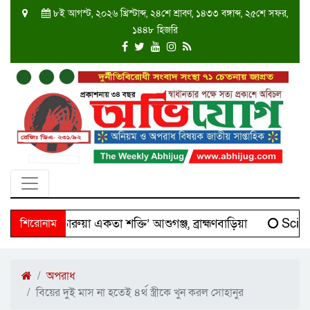
৮ই আগস্ট, ২০২৬ খ্রিস্টাব্দ, ২৪শে শ্রাবণ, ১৪৩৩ বঙ্গাব্দ, ২৫শে সফর,
১৪৪৮ হিজরি
দক্ষিণ তারুয়া একতা শক্তি’ আশুগঞ্জ, ব্রাহ্মণবাড়িয়া
শিরোনাম
Scienti
অপরাধ
বিয়ের দুই মাস না হতেই ৪র্থ স্ত্রীকে খুন করল সোহানুর