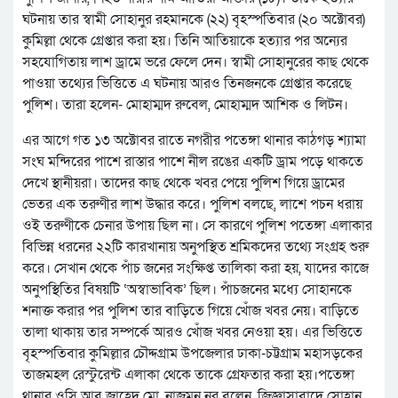
ঘটনায় তার স্বামী সোহানুর রহমানকে (২২) বৃহস্পতিবার (২০ অক্টোবর)
কুমিল্লা থেকে গ্রেপ্তার করা হয়। তিনি আতিয়াকে হত্যার পর অন্যের
সহযোগিতায় লাশ ড্রামে ভরে ফেলে দেন। স্বামী সোহানুরের কাছ থেকে
পাওয়া তথ্যের ভিত্তিতে এ ঘটনায় আরও তিনজনকে গ্রেপ্তার করেছে
পুলিশ। তারা হলেন- মোহাম্মদ রুবেল, মোহাম্মদ আশিক ও লিটন।
এর আগে গত ১৩ অক্টোবর রাতে নগরীর পতেঙ্গা থানার কাঠগড় শ্যামা
সংঘ মন্দিরের পাশে রাস্তার পাশে নীল রঙের একটি ড্রাম পড়ে থাকতে
দেখে স্থানীয়রা। তাদের কাছ থেকে খবর পেয়ে পুলিশ গিয়ে ড্রামের
ভেতর এক তরুণীর লাশ উদ্ধার করে। পুলিশ বলছে, লাশে পচন ধরায়
ওই তরুণীকে চেনার উপায় ছিল না। সে কারণে পুলিশ পতেঙ্গা এলাকার
বিভিন্ন ধরনের ২২টি কারখানায় অনুপস্থিত শ্রমিকদের তথ্যে সংগ্রহ শুরু
করে। সেখান থেকে পাঁচ জনের সংক্ষিপ্ত তালিকা করা হয়, যাদের কাজে
অনুপস্থিতির বিষয়টি ‘অস্বাভাবিক’ ছিল। পাঁচজনের মধ্যে সোহানকে
শনাক্ত করার পর পুলিশ তার বাড়িতে গিয়ে খোঁজ খবর নেয়। বাড়িতে
তালা থাকায় তার সম্পর্কে আরও খোঁজ খবর নেওয়া হয়। এর ভিত্তিতে
বৃহস্পতিবার কুমিল্লার চৌদ্দগ্রাম উপজেলার ঢাকা-চট্টগ্রাম মহাসড়কের
তাজমহল রেস্টুরেন্ট এলাকা থেকে তাকে গ্রেফতার করা হয়।পতেঙ্গা
থানার ওসি আবু জাহেদ মো. নাজমুন নূর বলেন, জিজ্ঞাসাবাদে সোহান