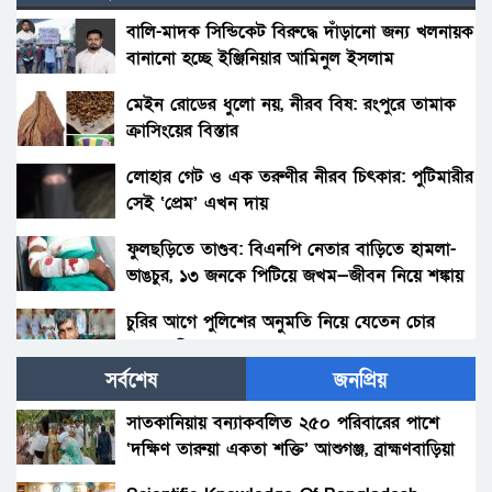
বালি-মাদক সিন্ডিকেট বিরুদ্ধে দাঁড়ানো জন্য খলনায়ক
বানানো হচ্ছে ইঞ্জিনিয়ার আমিনুল ইসলাম
ডালিমেরকে
মেইন রোডের ধুলো নয়, নীরব বিষ: রংপুরে তামাক
ক্রাসিংয়ের বিস্তার
লোহার গেট ও এক তরুণীর নীরব চিৎকার: পুটিমারীর
সেই ‘প্রেম’ এখন দায়
ফুলছড়িতে তাণ্ডব: বিএনপি নেতার বাড়িতে হামলা-
ভাঙচুর, ১৩ জনকে পিটিয়ে জখম—জীবন নিয়ে শঙ্কায়
পরিবার
চুরির আগে পুলিশের অনুমতি নিয়ে যেতেন চোর
আলাল মিয়া!
সর্বশেষ
জনপ্রিয়
পলাশবাড়ীতে থানায় ঢুকে ওসিসহ পুলিশ সদস্যদের
মারধর, যুব জামায়াত নেতাকর্মীর বিরুদ্ধে মামলা :
সাতকানিয়ায় বন্যাকবলিত ২৫০ পরিবারের পাশে
গ্রেফতার ১জন।
‘দক্ষিণ তারুয়া একতা শক্তি’ আশুগঞ্জ, ব্রাহ্মণবাড়িয়া
সৎ মায়ের নির্যাতনের অভিযোগ: প্রশাসনের হস্তক্ষেপ,