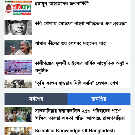
হুমায়ূন আহমেদের জন্মবার্ষিকী।
কবি গোলাম মোস্তফা বাংলা সাহিত্যের এক ধ্রবতারা
আমার কীসের ভয় লেখক: মহাদেব সাহা
কালীগঞ্জের ফুলদী চাইল্ডের বার্ষিক সাংস্কৃতিক অনুষ্টান
অনুষ্ঠিত
“তুমি ফাগুন হাওয়ার মিষ্টি ধ্বনি” লেখক: শেখ
তিতুমীর আকাশ।
সর্বশেষ
জনপ্রিয়
দস্যুদল লেখক- গোলাম কিবরিয়া পিনু
সাতকানিয়ায় বন্যাকবলিত ২৫০ পরিবারের পাশে
‘দক্ষিণ তারুয়া একতা শক্তি’ আশুগঞ্জ, ব্রাহ্মণবাড়িয়া
ফটোকপি লেখক-গোলাম কিবরিয়া পিনু
Scientific Knowledge Of Bangladesh