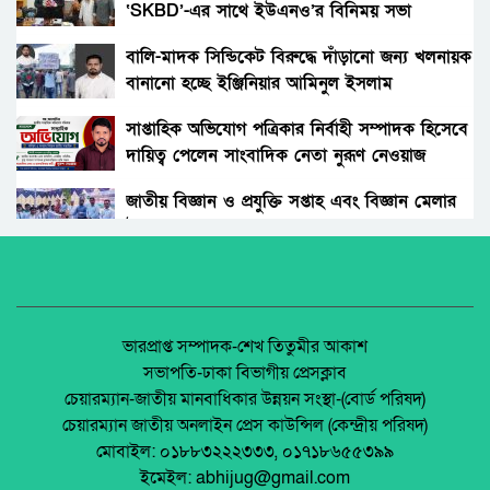
‘SKBD’-এর সাথে ইউএনও’র বিনিময় সভা
কাপাসিয়া মডেল স্কুল অ্যান্ড কলেজে ওরিয়েন্টেশন
প্রোগ্রাম অনুষ্ঠিত
বালি-মাদক সিন্ডিকেট বিরুদ্ধে দাঁড়ানো জন্য খলনায়ক
বানানো হচ্ছে ইঞ্জিনিয়ার আমিনুল ইসলাম
আমার স্বাধীনতা, লেখক – আহসান হাবীব।
ডালিমেরকে
সাপ্তাহিক অভিযোগ পত্রিকার নির্বাহী সম্পাদক হিসেবে
দায়িত্ব পেলেন সাংবাদিক নেতা নুরূণ নেওয়াজ
জাতীয় কবি কাজী নজরুল ইসলামের মৃত্যুবার্ষিকীতে
গভীর শ্রদ্ধা ও ভালোবাসা।
জাতীয় বিজ্ঞান ও প্রযুক্তি সপ্তাহ এবং বিজ্ঞান মেলার
উদ্বোধন।
ডি.বি ইউনাইটেড হাইস্কুলের উদ্যোগে বার্ষিক ক্রীড়া
প্রতিযোগিতা ও পুরস্কার বিতরণ
অধিকার না ব্যবসা? ট্রেড ইউনিয়ন নিবন্ধনের অন্ধকার
অর্থনীতি।
কুষ্টিয়া জেলার অহংকার সালাহউদ্দিন লাভলু
বাংলাদেশের জনপ্রিয় নির্মাতা।
জেলা আইন-শৃৃঙ্খলা কমিটির মাসিক সভা অনুষ্ঠিত।
ভারপ্রাপ্ত সম্পাদক-শেখ তিতুমীর আকাশ
সভাপতি-ঢাকা বিভাগীয় প্রেসক্লাব
হিলিতে শুরু হওয়া ভ্রাম্যমাণ বইমেলার তৃতীয় দিন
চেয়ারম্যান-জাতীয় মানবাধিকার উন্নয়ন সংস্থা-(বোর্ড পরিষদ)
আজ, আগামীকাল সমাপ্তি।
পলাশবাড়ীতে এমইপি গ্রুপের মতবিনিময় সভা
চেয়ারম্যান জাতীয় অনলাইন প্রেস কাউন্সিল (কেন্দ্রীয় পরিষদ)
অনুষ্ঠিত।
মোবাইল: ০১৮৮৩২২২৩৩৩, ০১৭১৮৬৫৫৩৯৯
বোচাগঞ্জে জুলাই স্মৃতিচারণ প্রতিযোগিতা অনুষ্ঠিত
ইমেইল: abhijug@gmail.com