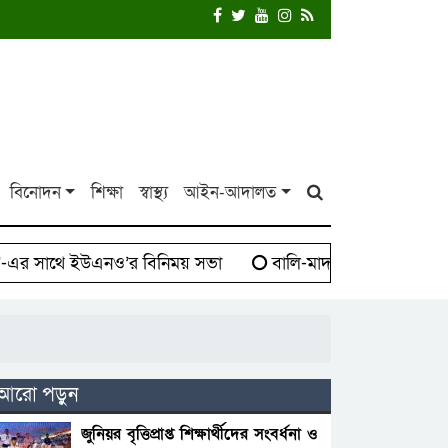
বিনোদন
শিক্ষা
স্বাস্থ্য
আইন-আদালত
 সাথে ইউএনও’র বিনিময় সভা
বালি-মাদক সিন্ডিকেট বিরুদ্ধে
আরো পড়ুন
জুনিয়র বৃত্তিপ্রাপ্ত শিক্ষার্থীদের সংবর্ধনা ও