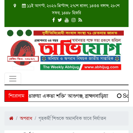
১১ই আগস্ট, ২০২৬ খ্রিস্টাব্দ, ২৭শে শ্রাবণ, ১৪৩৩ বঙ্গাব্দ, ২৮শে
সফর, ১৪৪৮ হিজরি
‘দক্ষিণ তারুয়া একতা শক্তি’ আশুগঞ্জ, ব্রাহ্মণবাড়িয়া
শিরোনাম
Scient
অপরাধ
গৃহকর্মী শিশুকে অমানবিক ভাবে নির্যাতন