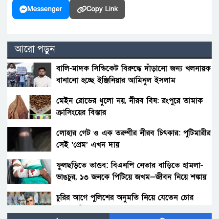
Messenger
Copy Link
আরো পড়ুন
বালি-মাদক সিন্ডিকেট বিরুদ্ধে দাঁড়ানো জন্য খলনায়ক
বানানো হচ্ছে ইঞ্জিনিয়ার আমিনুল ইসলাম
ডালিমেরকে
মেইন রোডের ধুলো নয়, নীরব বিষ: রংপুরে তামাক
ক্রাসিংয়ের বিস্তার
লোহার গেট ও এক তরুণীর নীরব চিৎকার: পুটিমারীর
সেই ‘প্রেম’ এখন দায়
ফুলছড়িতে তাণ্ডব: বিএনপি নেতার বাড়িতে হামলা-
ভাঙচুর, ১৩ জনকে পিটিয়ে জখম—জীবন নিয়ে শঙ্কায়
পরিবার
চুরির আগে পুলিশের অনুমতি নিয়ে যেতেন চোর
আলাল মিয়া!