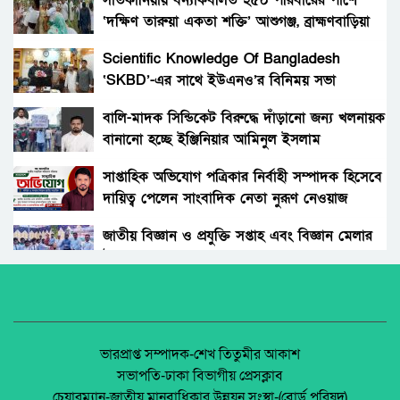
সাতকানিয়ায় বন্যাকবলিত ২৫০ পরিবারের পাশে
‘দক্ষিণ তারুয়া একতা শক্তি’ আশুগঞ্জ, ব্রাহ্মণবাড়িয়া
ফটোকপি লেখক-গোলাম কিবরিয়া পিনু
Scientific Knowledge Of Bangladesh
‘SKBD’-এর সাথে ইউএনও’র বিনিময় সভা
কাপাসিয়া মডেল স্কুল অ্যান্ড কলেজে ওরিয়েন্টেশন
প্রোগ্রাম অনুষ্ঠিত
বালি-মাদক সিন্ডিকেট বিরুদ্ধে দাঁড়ানো জন্য খলনায়ক
বানানো হচ্ছে ইঞ্জিনিয়ার আমিনুল ইসলাম
আমার স্বাধীনতা, লেখক – আহসান হাবীব।
ডালিমেরকে
সাপ্তাহিক অভিযোগ পত্রিকার নির্বাহী সম্পাদক হিসেবে
দায়িত্ব পেলেন সাংবাদিক নেতা নুরূণ নেওয়াজ
জাতীয় কবি কাজী নজরুল ইসলামের মৃত্যুবার্ষিকীতে
গভীর শ্রদ্ধা ও ভালোবাসা।
জাতীয় বিজ্ঞান ও প্রযুক্তি সপ্তাহ এবং বিজ্ঞান মেলার
উদ্বোধন।
ডি.বি ইউনাইটেড হাইস্কুলের উদ্যোগে বার্ষিক ক্রীড়া
প্রতিযোগিতা ও পুরস্কার বিতরণ
অধিকার না ব্যবসা? ট্রেড ইউনিয়ন নিবন্ধনের অন্ধকার
অর্থনীতি।
কুষ্টিয়া জেলার অহংকার সালাহউদ্দিন লাভলু
বাংলাদেশের জনপ্রিয় নির্মাতা।
জেলা আইন-শৃৃঙ্খলা কমিটির মাসিক সভা অনুষ্ঠিত।
ভারপ্রাপ্ত সম্পাদক-শেখ তিতুমীর আকাশ
সভাপতি-ঢাকা বিভাগীয় প্রেসক্লাব
হিলিতে শুরু হওয়া ভ্রাম্যমাণ বইমেলার তৃতীয় দিন
চেয়ারম্যান-জাতীয় মানবাধিকার উন্নয়ন সংস্থা-(বোর্ড পরিষদ)