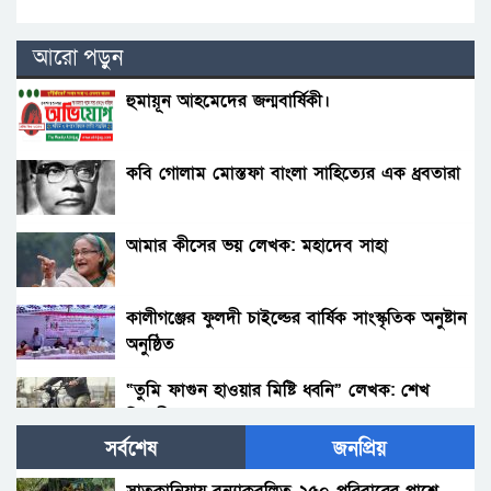
আরো পড়ুন
হুমায়ূন আহমেদের জন্মবার্ষিকী।
কবি গোলাম মোস্তফা বাংলা সাহিত্যের এক ধ্রবতারা
আমার কীসের ভয় লেখক: মহাদেব সাহা
কালীগঞ্জের ফুলদী চাইল্ডের বার্ষিক সাংস্কৃতিক অনুষ্টান
অনুষ্ঠিত
“তুমি ফাগুন হাওয়ার মিষ্টি ধ্বনি” লেখক: শেখ
তিতুমীর আকাশ।
সর্বশেষ
জনপ্রিয়
দস্যুদল লেখক- গোলাম কিবরিয়া পিনু