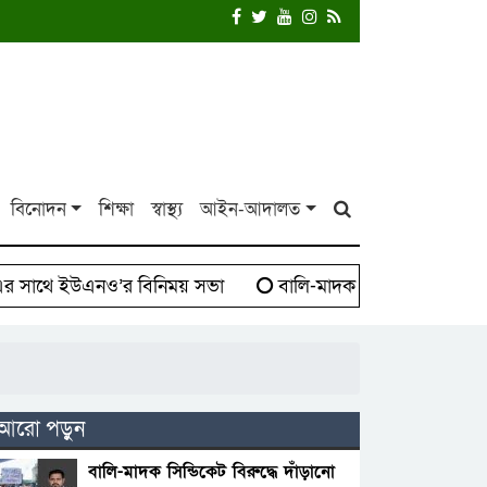
বিনোদন
শিক্ষা
স্বাস্থ্য
আইন-আদালত
াথে ইউএনও’র বিনিময় সভা
বালি-মাদক সিন্ডিকেট বিরুদ্ধে দ
আরো পড়ুন
বালি-মাদক সিন্ডিকেট বিরুদ্ধে দাঁড়ানো