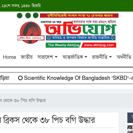
াব্দ, ২৪শে সফর, ১৪৪৮ হিজরি
Home
জাতীয়
সারাদেশ
আন্তর্জাতিক
রাজনীতি
অর্থনীতি
য়া
Scientific Knowledge Of Bangladesh ‘SKBD’-এর স
কস থেকে ৩৮ পিচ বগি উদ্ধার
ব্রিকস থেকে ৩৮ পিচ বগি উদ্ধার