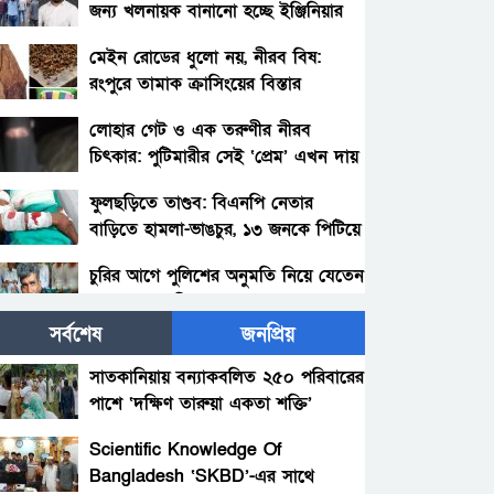
জন্য খলনায়ক বানানো হচ্ছে ইঞ্জিনিয়ার
আমিনুল ইসলাম ডালিমেরকে
মেইন রোডের ধুলো নয়, নীরব বিষ:
রংপুরে তামাক ক্রাসিংয়ের বিস্তার
লোহার গেট ও এক তরুণীর নীরব
চিৎকার: পুটিমারীর সেই ‘প্রেম’ এখন দায়
ফুলছড়িতে তাণ্ডব: বিএনপি নেতার
বাড়িতে হামলা-ভাঙচুর, ১৩ জনকে পিটিয়ে
জখম—জীবন নিয়ে শঙ্কায় পরিবার
চুরির আগে পুলিশের অনুমতি নিয়ে যেতেন
চোর আলাল মিয়া!
সর্বশেষ
জনপ্রিয়
পলাশবাড়ীতে থানায় ঢুকে ওসিসহ পুলিশ
সদস্যদের মারধর, যুব জামায়াত
সাতকানিয়ায় বন্যাকবলিত ২৫০ পরিবারের
নেতাকর্মীর বিরুদ্ধে মামলা : গ্রেফতার
পাশে ‘দক্ষিণ তারুয়া একতা শক্তি’
সৎ মায়ের নির্যাতনের অভিযোগ:
১জন।
আশুগঞ্জ, ব্রাহ্মণবাড়িয়া
প্রশাসনের হস্তক্ষেপ, সতর্কবার্তা
Scientific Knowledge Of
Bangladesh ‘SKBD’-এর সাথে