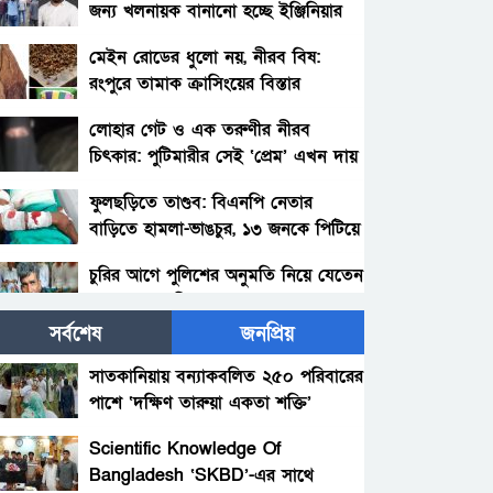
জন্য খলনায়ক বানানো হচ্ছে ইঞ্জিনিয়ার
আমিনুল ইসলাম ডালিমেরকে
মেইন রোডের ধুলো নয়, নীরব বিষ:
রংপুরে তামাক ক্রাসিংয়ের বিস্তার
লোহার গেট ও এক তরুণীর নীরব
চিৎকার: পুটিমারীর সেই ‘প্রেম’ এখন দায়
ফুলছড়িতে তাণ্ডব: বিএনপি নেতার
বাড়িতে হামলা-ভাঙচুর, ১৩ জনকে পিটিয়ে
জখম—জীবন নিয়ে শঙ্কায় পরিবার
চুরির আগে পুলিশের অনুমতি নিয়ে যেতেন
চোর আলাল মিয়া!
সর্বশেষ
জনপ্রিয়
পলাশবাড়ীতে থানায় ঢুকে ওসিসহ পুলিশ
সদস্যদের মারধর, যুব জামায়াত
সাতকানিয়ায় বন্যাকবলিত ২৫০ পরিবারের
নেতাকর্মীর বিরুদ্ধে মামলা : গ্রেফতার
পাশে ‘দক্ষিণ তারুয়া একতা শক্তি’
সৎ মায়ের নির্যাতনের অভিযোগ:
১জন।
আশুগঞ্জ, ব্রাহ্মণবাড়িয়া
প্রশাসনের হস্তক্ষেপ, সতর্কবার্তা
Scientific Knowledge Of
Bangladesh ‘SKBD’-এর সাথে