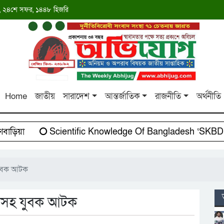
াব্দ, ২৪শে সফর, ১৪৪৮ হিজরি
Home
জাতীয়
সারাদেশ
আন্তর্জাতিক
রাজনীতি
অর্থনীতি
়িয়া
Scientific Knowledge Of Bangladesh ‘SKBD’-এর
 যুবক আটক
দকসহ যুবক আটক