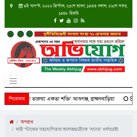
৯ই আগস্ট, ২০২৬ খ্রিস্টাব্দ, ২৫শে শ্রাবণ, ১৪৩৩ বঙ্গাব্দ, ২৬শে সফর,
১৪৪৮ হিজরি
 ‘দক্ষিণ তারুয়া একতা শক্তি’ আশুগঞ্জ, ব্রাহ্মণবাড়িয়া
শিরোনাম
Scien
অপরাধ
নারী স্টাফের সহযোগিতায় কলেজছাত্রীকে ‘বসের’ ধর্ষণচেষ্টা