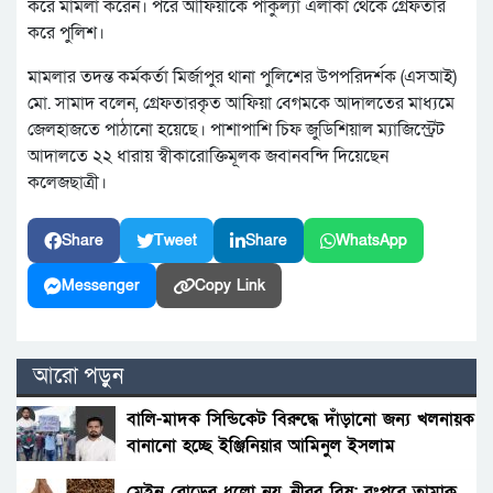
করে মামলা করেন। পরে আফিয়াকে পাকুল্যা এলাকা থেকে গ্রেফতার
করে পুলিশ।
মামলার তদন্ত কর্মকর্তা মির্জাপুর থানা পুলিশের উপপরিদর্শক (এসআই)
মো. সামাদ বলেন, গ্রেফতারকৃত আফিয়া বেগমকে আদালতের মাধ্যমে
জেলহাজতে পাঠানো হয়েছে। পাশাপাশি চিফ জুডিশিয়াল ম্যাজিস্ট্রেট
আদালতে ২২ ধারায় স্বীকারোক্তিমূলক জবানবন্দি দিয়েছেন
কলেজছাত্রী।
Share
Tweet
Share
WhatsApp
Messenger
Copy Link
আরো পড়ুন
বালি-মাদক সিন্ডিকেট বিরুদ্ধে দাঁড়ানো জন্য খলনায়ক
বানানো হচ্ছে ইঞ্জিনিয়ার আমিনুল ইসলাম
ডালিমেরকে
মেইন রোডের ধুলো নয়, নীরব বিষ: রংপুরে তামাক