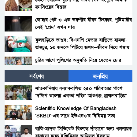
ক্রাসিংয়ের বিস্তার
লোহার গেট ও এক তরুণীর নীরব চিৎকার: পুটিমারীর
সেই ‘প্রেম’ এখন দায়
ফুলছড়িতে তাণ্ডব: বিএনপি নেতার বাড়িতে হামলা-
ভাঙচুর, ১৩ জনকে পিটিয়ে জখম—জীবন নিয়ে শঙ্কায়
পরিবার
চুরির আগে পুলিশের অনুমতি নিয়ে যেতেন চোর
আলাল মিয়া!
সর্বশেষ
জনপ্রিয়
পলাশবাড়ীতে থানায় ঢুকে ওসিসহ পুলিশ সদস্যদের
মারধর, যুব জামায়াত নেতাকর্মীর বিরুদ্ধে মামলা :
সাতকানিয়ায় বন্যাকবলিত ২৫০ পরিবারের পাশে
গ্রেফতার ১জন।
‘দক্ষিণ তারুয়া একতা শক্তি’ আশুগঞ্জ, ব্রাহ্মণবাড়িয়া
সৎ মায়ের নির্যাতনের অভিযোগ: প্রশাসনের হস্তক্ষেপ,
সতর্কবার্তা
Scientific Knowledge Of Bangladesh
‘SKBD’-এর সাথে ইউএনও’র বিনিময় সভা
গোবিন্দগঞ্জে ধর্ষণ ও ভিডিও ধারণ করে ব্লাকমেইল :
যুবক গ্রেপ্তার।
বালি-মাদক সিন্ডিকেট বিরুদ্ধে দাঁড়ানো জন্য খলনায়ক
বানানো হচ্ছে ইঞ্জিনিয়ার আমিনুল ইসলাম