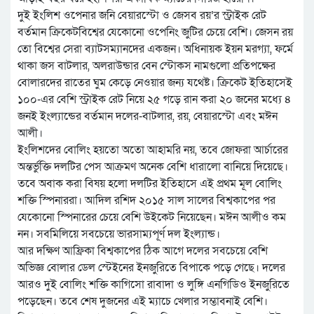
দুই ইংলিশ ওপেনার জনি বেয়ারস্টো ও জেসব রয়’র স্ট্রাইক রেট
বর্তমান ক্রিকেটবিশ্বের যেকোনো ওপেনিং জুটির চেয়ে বেশি। জেসন রয়
তো বিশ্বের সেরা ব্যাটসম্যানদের একজন। অধিনায়ক ইয়ন মরগ্যা, ফর্মে
থাকা জস বাটলার, অলরাউন্ডার বেন স্টোকস নামগুলো প্রতিপক্ষের
বোলারদের রাতের ঘুম কেড়ে নেওয়ার জন্য যথেষ্ট। ক্রিকেট ইতিহাসেই
১০০-এর বেশি স্ট্রাইক রেট নিয়ে ২৫ গড়ে রান করা ২০ জনের মধ্যে ৪
জনই ইংল্যান্ডের বর্তমান দলের-বাটলার, রয়, বেয়ারস্টো এবং মঈন
আলী।
ইংলিশদের বোলিং হয়তো অতো আহামরি নয়, তবে জোফরা আর্চারের
অন্তর্ভুক্তি দলটির পেস আক্রমণ অনেক বেশি ধারালো বানিয়ে দিয়েছে।
তবে অবাক করা বিষয় হলো দলটির ইতিহাসে এই প্রথম মূল বোলিং
শক্তি স্পিনাররা। আদিল রশিদ ২০১৫ সাল সালের বিশ্বকাপের পর
যেকোনো স্পিনারের চেয়ে বেশি উইকেট নিয়েছেন। মঈন আলীও কম
নন। সবমিলিয়ে সবচেয়ে ভারসাম্যপূর্ণ দল ইংল্যান্ড।
আর দক্ষিণ আফ্রিকা বিশ্বকাপের ঠিক আগে দলের সবচেয়ে বেশি
অভিজ্ঞ বোলার ডেল স্টেইনের ইনজুরিতে বিপাকে পড়ে গেছে। দলের
আরও দুই বোলিং শক্তি কাগিসো রাবাদা ও লুঙ্গি এনগিডিও ইনজুরিতে
পড়েছেন। তবে শেষ দুজনের এই ম্যাচে খেলার সম্ভাবনাই বেশি।