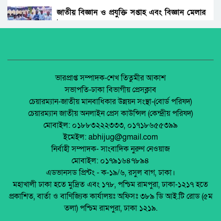
খেলার সামগ্রী বিতরণ
জাতীয় বিজ্ঞান ও প্রযুক্তি সপ্তাহ এবং বিজ্ঞান মেলার
উদ্বোধন।
গাইবন্ধায় প্রিমিয়ারলীগ নাইট ফুটবল টুর্নামেন্টের
ফাইনাল খেলা অনুষ্ঠিত
অধিকার না ব্যবসা? ট্রেড ইউনিয়ন নিবন্ধনের অন্ধকার
অর্থনীতি।
বিসিবিতে আবারো কালোবাজারে টিকিট বিক্রি,
ভোগান্তি দর্শকদের
জেলা আইন-শৃৃঙ্খলা কমিটির মাসিক সভা অনুষ্ঠিত।
ভারপ্রাপ্ত সম্পাদক-শেখ তিতুমীর আকাশ
সভাপতি-ঢাকা বিভাগীয় প্রেসক্লাব
দুমকি উপজেলা ফুটবল টুর্নামেন্ট-২০২৪ উদ্বোধন
চেয়ারম্যান-জাতীয় মানবাধিকার উন্নয়ন সংস্থা-(বোর্ড পরিষদ)
পলাশবাড়ীতে এমইপি গ্রুপের মতবিনিময় সভা
চেয়ারম্যান জাতীয় অনলাইন প্রেস কাউন্সিল (কেন্দ্রীয় পরিষদ)
অনুষ্ঠিত।
মোবাইল: ০১৮৮৩২২২৩৩৩, ০১৭১৮৬৫৫৩৯৯
পটুয়াখালী ভার্সিটিতে আন্ত:অনুষদীয় ফুটবলে চ্যাম্পিয়ন
ইমেইল: abhijug@gmail.com
কৃষি অনুষদ
জুলাই সনদ বাস্তবায়ন নিয়ে প্রশ্ন: রংপুরে ১১ দলের
নির্বাহী সম্পাদক- সাংবাদিক নুরুণ নেওয়াজ
বিক্ষোভ
মোবাইল: ০১৭৯১৬৪৭৮৯৪
নাসুমকে টাইগার্স ক্যাম্পে জায়গা দিল বিসিবি
এডভানসড প্রিন্টং - ক-১৯/৬, রসুল বাগ, ঢাকা।
মালয়েশিয়ায় ইমিগ্রেশনের অভিযানে বাংলাদেশিসহ
মহাখালী ঢাকা হতে মুদ্রিত এবং ১৭৮, পশ্চিম রামপুরা, ঢাকা-১২১৭ হতে
২৪ অবৈধ অভিবাসী আটক
প্রকাশিত, বার্তা ও বাণিজ্যিক কার্যালয়ঃ অফিসঃ ৩৮৯ ডি আই.টি রোড (৫ম
থাইল্যান্ডে রিসোর্ট থেকে ২১ বাংলাদেশি উদ্ধার
তলা) পশ্চিম রামপুরা, ঢাকা ১২১৯.