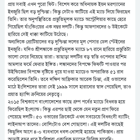
প্রায় সবাই এখন পুরো ফিট। বিশেষ করে অধিনায়ক ইয়ন মরগ্যানের
ইনজুরি ছিল বড় দুশ্চিন্তা। কিন্তু সেটাও কাটিয়ে এই ম্যাচ দিয়ে ফিরছেন
তিনি। তার অনুপস্থিতিতে প্রস্তুতিমূলক ম্যাচে অস্ট্রেলিয়ার কাছে হেরে
গিয়েছিল র্যাংকিংয়ের এক নম্বর দলটি। কিন্তু আফগানদের ৬ উইকেটে
হারিয়ে সেই ধাক্কা কাটিয়ে উঠেছে।
অন্যদিকে প্রোটিয়াদের বড় দুশ্চিন্তা দলের মূল পেসার ডেল স্টেইনের
ইনজুরি। যদিও শ্রীলঙ্কাকে প্রস্তুতিমূলক ম্যাচে ৮৭ রানে হারিয়ে প্রস্তুতিটা
ভালো সেরে নিয়েছে তারা। তাছাড়া দলটির বড় স্বস্তি ওপেনার হাশিম
আমলার ফর্মে ফেরার ইঙ্গিত। লঙ্কানদের বিপক্ষে ফিফটি পাওয়ার পর
উইন্ডিজের বিপক্ষে বৃষ্টিতে ধুয়ে যাওয়া ম্যাচেও অপরাজিত ৫১ রান
করেছিলেন তিনি। তবে দক্ষিণ আফ্রিকার আরেক চিন্তা, এই ওভালের
মাঠে ইংলিশদের তারা সেই ১৯৯৯ সালে হারানোর স্বাদ পেয়েছিল, তাও
প্রয়াত হ্যান্সি ক্রনিয়ের নেতৃত্বে।
২০১৫ বিশ্বকাপে বাংলাদেশের কাছে গ্রুপ পর্বের ম্যাচে বিধ্বস্ত হয়ে
ফিরেছিল ইংল্যান্ড। কিন্তু এরপর ছাই থেকে যেন নতুন প্রাণ ফিরে
পেয়েছে দলটি। ৫০ ওভারের ক্রিকেটে এখন সবচেয়ে বিধ্বংসী ব্যাটিং
লাইনআপ তাদের। বোলিংটাও বেশ গোছালো। এই দলটির কাছেই
কিছুদিন আগে ৪-০ ব্যবধানে ধবল-ধোলাই হয়েছে পাকিস্তান। প্রায়
আড়াই বছর ধরে ইংলিশরা একাধিক ম্যাচের সিরিজ হারেনি।