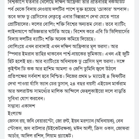
বিশ্বকাপে যতবার খেলেছে দক্ষিণ আফ্রিকা তার প্রতিবারই নকআউট
পর্ব থেকে বিদায় নেওয়ায় দলটির পাশে যুক্ত হয়েছে ‘চোকার’ অপবাদ।
তবে ফাফ ডু প্লেসিসের নেতৃত্বে এবার ভিন্নরূপে দেখা যেতে পারে
প্রোটিয়াদের। দলের বোলিং শক্তি বিশ্বের অন্যতম সেরা। তবে ব্যাটিং
লাইনআপে অভিজ্ঞতার ঘাটতি আছে। বিশেষ করে এবি ডি ভিলিয়ার্সের
বিদায় দলটির ব্যাটিং শক্তি অনেক কমিয়ে দিয়েছে।
বোলিংয়ে এখন রাবাদাই এখন দক্ষিণ আফ্রিকার মূল ভরসা। আর
স্পিনার ইমরান তাহির থাকবেন পার্শ্ব-নায়কের ভূমিকায়। এখন এই জুটি
হিট হলেই হয়। আর ব্যাটিংয়ে অধিনায়ক ডু প্লেসিস মূল ভরসা। সঙ্গে
কুইন্টন ডি কক আর হাশিম আমলা ও জেপি ডুমিনি জ্বলে উঠলে
প্রতিপক্ষের সর্বনাশ হবে নিশ্চিত। নিজের প্রথম ৮ ম্যাচেই ৪ ফিফটির
দেখা পাওয়া র্যাসি ভ্যান ডের ডুসান, ২৪ বছর বয়সী এইডেন মার্করাম
আর অলরাউন্ড সামর্থ্যের মালিক আন্দিলে ফেহলুকাইয়ো দলে বাড়তি
সুবিধা যোগ করবেন।
সম্ভাব্য একাদশ
ইংল্যান্ড
জেসন রয়, জনি বেয়ারস্টো, জো রুট, ইয়ন মরগ্যান (অধিনায়ক), বেন
স্টোকস, জস বাটলার (উইকেটরক্ষক), মঈন আলী, ক্রিস ওকস, জোফরা
আর্চার, আদিল রশিদ, লিয়াম প্ল্যাঙ্কেট।