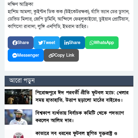
দক্ষিণ আফ্রিকা
হাশিম আমলা, কুইন্টন ডিক কক (উইকেটরক্ষক), র্যাসি ভ্যান ডের ডুসান,
ডেভিড মিলার, জেপি ডুমিনি, আন্দিলে ফেহলুকাইয়ো, ডুইয়ান প্রোটিয়াস,
কাগিসো রাবাদা, লুঙ্গি এনগিডি, ইমরান তাহির।
Share
Tweet
Share
WhatsApp
Messenger
Copy Link
আরো পড়ুন
পিরোজপুরে ঈদ পরবর্তী প্রীতি ফুটবল ম্যাচ: খেলার
সময় হাতাহাতি, উত্তাপ ছড়ালো মাঠের বাইরেও।
বিশ্বকাপ ব্যর্থতায় নির্বাচক কমিটি থেকে পদত্যাগ
করলেন আলিম দার।
কাতারে সব ধরনের ফুটবল স্থগিত যুক্তরাষ্ট্র ও