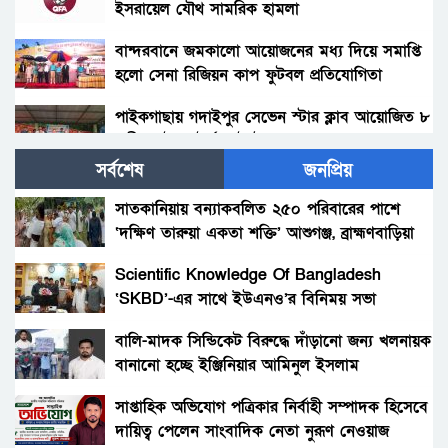
ইসরায়েল যৌথ সামরিক হামলা
বান্দরবানে জমকালো আয়োজনের মধ্য দিয়ে সমাপ্তি
হলো সেনা রিজিয়ন কাপ ফুটবল প্রতিযোগিতা
পাইকগাছায় গদাইপুর সেভেন স্টার ক্লাব আয়োজিত ৮
দলীয় ফুটবল টুর্নামেন্ট উদ্বোধন ।
সর্বশেষ
জনপ্রিয়
পাইকগাছায় যুব সংঘের উদ্যোগে ৮ দলীয় ফুটবল
টুর্নামেন্টের আয়োজনে
সাতকানিয়ায় বন্যাকবলিত ২৫০ পরিবারের পাশে
‘দক্ষিণ তারুয়া একতা শক্তি’ আশুগঞ্জ, ব্রাহ্মণবাড়িয়া
দিনাজপুরের সন্তান রিয়াদ অনূর্ধ্ব-১৯ জাতীয় দলে।
Scientific Knowledge Of Bangladesh
‘SKBD’-এর সাথে ইউএনও’র বিনিময় সভা
চট্টগ্রামের ঐতিহ্যবাহী জব্বার বলি খেলায় আবারও
চ্যাম্পিয়ন হলেন কুমিল্লার বাঘা শরীফ।
বালি-মাদক সিন্ডিকেট বিরুদ্ধে দাঁড়ানো জন্য খলনায়ক
বানানো হচ্ছে ইঞ্জিনিয়ার আমিনুল ইসলাম
ভারত-পাকিস্তান দ্বন্দ্বে শঙ্কায় এশিয়া কাপ
ডালিমেরকে
সাপ্তাহিক অভিযোগ পত্রিকার নির্বাহী সম্পাদক হিসেবে
দায়িত্ব পেলেন সাংবাদিক নেতা নুরূণ নেওয়াজ
খাগড়াছড়ি সেনা জোন কর্তৃক ছা্‌ত্রছাত্রীদের মাঝে