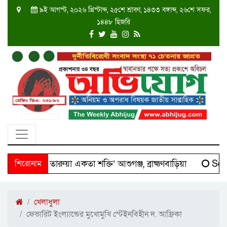
৯ই আগস্ট, ২০২৬ খ্রিস্টাব্দ, ২৫শে শ্রাবণ, ১৪৩৩ বঙ্গাব্দ, ২৬শে সফর,
১৪৪৮ হিজরি
‘দক্ষিণ তারুয়া একতা শক্তি’ আশুগঞ্জ, ব্রাহ্মণবাড়িয়া
শিরোনাম
Scient
খেলাধুলা
ফেভারিট ইংল্যান্ডের মুখোমুখি স্টেইনবিহীন দ. আফ্রিকা