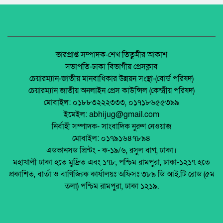
উদ্বোধন।
পলাশবাড়ীতে যুবদল নেতা কাকনের ওপরহামলা-
দুইজন গ্রেফতার।
অধিকার না ব্যবসা? ট্রেড ইউনিয়ন নিবন্ধনের অন্ধকার
অর্থনীতি।
শ্রীপুরে জমি দখলের সংবাদ সংগ্রহে গিয়ে
সাংবাদিকদের ওপর হামলা, আহত ৩
জেলা আইন-শৃৃঙ্খলা কমিটির মাসিক সভা অনুষ্ঠিত।
ভারপ্রাপ্ত সম্পাদক-শেখ তিতুমীর আকাশ
সভাপতি-ঢাকা বিভাগীয় প্রেসক্লাব
ভারতের যৌনপল্লি থেকে ১১ বাংলাদেশি নারী উদ্ধার
চেয়ারম্যান-জাতীয় মানবাধিকার উন্নয়ন সংস্থা-(বোর্ড পরিষদ)
পলাশবাড়ীতে এমইপি গ্রুপের মতবিনিময় সভা
চেয়ারম্যান জাতীয় অনলাইন প্রেস কাউন্সিল (কেন্দ্রীয় পরিষদ)
অনুষ্ঠিত।
মোবাইল: ০১৮৮৩২২২৩৩৩, ০১৭১৮৬৫৫৩৯৯
পাবনায় নেশার টাকা না পেয়ে বৃদ্ধকে কুপিয়ে হত্যা,
ইমেইল: abhijug@gmail.com
ছেলে গ্রেফতার।
জুলাই সনদ বাস্তবায়ন নিয়ে প্রশ্ন: রংপুরে ১১ দলের
নির্বাহী সম্পাদক- সাংবাদিক নুরুণ নেওয়াজ
বিক্ষোভ
মোবাইল: ০১৭৯১৬৪৭৮৯৪
৯৪ টি ইট ভাটা অবৈধ, আইন আছে কিন্তুু প্রয়োগ নেই
এডভানসড প্রিন্টং - ক-১৯/৬, রসুল বাগ, ঢাকা।
মালয়েশিয়ায় ইমিগ্রেশনের অভিযানে বাংলাদেশিসহ
মহাখালী ঢাকা হতে মুদ্রিত এবং ১৭৮, পশ্চিম রামপুরা, ঢাকা-১২১৭ হতে
২৪ অবৈধ অভিবাসী আটক
প্রকাশিত, বার্তা ও বাণিজ্যিক কার্যালয়ঃ অফিসঃ ৩৮৯ ডি আই.টি রোড (৫ম
থাইল্যান্ডে রিসোর্ট থেকে ২১ বাংলাদেশি উদ্ধার
তলা) পশ্চিম রামপুরা, ঢাকা ১২১৯.
মুক্তিযোদ্ধা ডা. জাফরুল্লাহ চৌধুরীর তৃতীয়