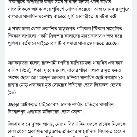
বেকারীতে চাঁদাবাজি করার সময় সাধারন জনতা ৩জন কথিত
সাংবাদিককে আটক করে পুলিশে সোপর্দ করেছে। আজ সোমবার দুপুরে
বাগমারা থানাধিন মহনগঞ্জ বাজারে সুমি বেকারীতে এ ঘটনা ঘটে।
এ সময় ঢাকা থেকে প্রকাশিত মাতৃজগত পত্রিকার স্টিকার সম্মেলিত
স্টিকার লাগালো একটি সিলভার কালারের মাইক্রোবাসও জব্দ করে
পুলিশ। বর্তমানে মাইক্রোবাসটি বাগমারা থানা হেফাজতে রয়েছে।
আটককৃতরা হলেন, রাজশাহী নগরীর কাশিয়াডাঙ্গা থানাধিন এলাকার
বাসিন্দা (৩৪), পিতা: মৃত: জয়নাল, সায়ের গাছা এলাকার মৃত ফজর
শেখের ছেলে মোঃ আব্দুল জাব্বার, চন্দ্রিমা থানাধিন ছোট বনগ্রাম ১২
রাস্তার মোড় এলাকার মৃত সোহরাব উদ্দিনের ছেলে লিয়াকত হেসেন
(৩৮)।
এছাড়া আটককৃত মাইক্রোবাস চালক নগরীর মতিহার থানাধিন
বিনোদপুর এলাকার মজিবরের ছেলে তোতা।
জিজ্ঞাসাবাদে দু’জন জানায়, মোঃ নাসির উদ্দিন ওরফে রাসেল নিজেকে
ঢাকা থেকে প্রকাশিত মাতৃজগত প্রতিকার সাংবাদিক, লিয়াকত হেসেন