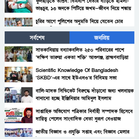
ফুলছড়িতে তাণ্ডব: বিএনপি নেতার বাড়িতে হামলা-
ভাঙচুর, ১৩ জনকে পিটিয়ে জখম—জীবন নিয়ে শঙ্কায়
পরিবার
চুরির আগে পুলিশের অনুমতি নিয়ে যেতেন চোর
আলাল মিয়া!
সর্বশেষ
জনপ্রিয়
পলাশবাড়ীতে থানায় ঢুকে ওসিসহ পুলিশ সদস্যদের
মারধর, যুব জামায়াত নেতাকর্মীর বিরুদ্ধে মামলা :
সাতকানিয়ায় বন্যাকবলিত ২৫০ পরিবারের পাশে
গ্রেফতার ১জন।
‘দক্ষিণ তারুয়া একতা শক্তি’ আশুগঞ্জ, ব্রাহ্মণবাড়িয়া
সৎ মায়ের নির্যাতনের অভিযোগ: প্রশাসনের হস্তক্ষেপ,
সতর্কবার্তা
Scientific Knowledge Of Bangladesh
‘SKBD’-এর সাথে ইউএনও’র বিনিময় সভা
গোবিন্দগঞ্জে ধর্ষণ ও ভিডিও ধারণ করে ব্লাকমেইল :
যুবক গ্রেপ্তার।
বালি-মাদক সিন্ডিকেট বিরুদ্ধে দাঁড়ানো জন্য খলনায়ক
বানানো হচ্ছে ইঞ্জিনিয়ার আমিনুল ইসলাম
সাঘাটায় যৌতুকের দাবিতে শশুর–শাশুড়ী মিলে
ডালিমেরকে
পুত্রবধূকে বটি দিয়ে জবাই করার চেষ্টা। আদালতে
সাপ্তাহিক অভিযোগ পত্রিকার নির্বাহী সম্পাদক হিসেবে
মামলা।
দায়িত্ব পেলেন সাংবাদিক নেতা নুরূণ নেওয়াজ
রাজধানীতে স্কুলছাত্রীকে ছুরিকাঘাতে হত্যা, কী বলছে
পরিবার ও পুলিশ?
জাতীয় বিজ্ঞান ও প্রযুক্তি সপ্তাহ এবং বিজ্ঞান মেলার