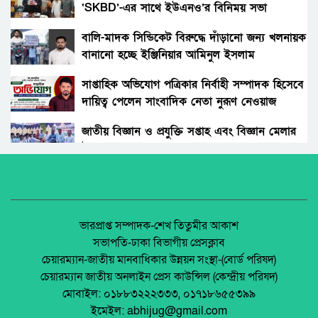
কোথায়?
‘SKBD’-এর সাথে ইউএনও’র বিনিময় সভা
সাভারে গুণীজনদের মাঝে “সাংবাদিক ওয়াসিল উদ্দিন
স্মৃতি পদক-২০২৪”প্রদান
বালি-মাদক সিন্ডিকেট বিরুদ্ধে দাঁড়ানো জন্য খলনায়ক
বানানো হচ্ছে ইঞ্জিনিয়ার আমিনুল ইসলাম
প্রায় অর্ধ শতাব্দী পরে বিরল এক সূর্যগ্রহণের সাক্ষী
ডালিমেরকে
হতে চলেছে বিশ্ব
সাপ্তাহিক অভিযোগ পত্রিকার নির্বাহী সম্পাদক হিসেবে
দায়িত্ব পেলেন সাংবাদিক নেতা নুরূণ নেওয়াজ
ফোল্ডিং ফোন আনতে যাচ্ছে ‘অ্যাপল’
জাতীয় বিজ্ঞান ও প্রযুক্তি সপ্তাহ এবং বিজ্ঞান মেলার
উদ্বোধন।
বৃষ্টি হতে পারে দেশের কয়েক বিভাগে ; আবহাওয়া
অফিস
অধিকার না ব্যবসা? ট্রেড ইউনিয়ন নিবন্ধনের অন্ধকার
অর্থনীতি।
‘বিয়ে করলে কর দিতে হবে’
জেলা আইন-শৃৃঙ্খলা কমিটির মাসিক সভা অনুষ্ঠিত।
ভারপ্রাপ্ত সম্পাদক-শেখ তিতুমীর আকাশ
সভাপতি-ঢাকা বিভাগীয় প্রেসক্লাব
মেসেঞ্জারে পাঠানো মেসেজ এডিট করা যাবে।
চেয়ারম্যান-জাতীয় মানবাধিকার উন্নয়ন সংস্থা-(বোর্ড পরিষদ)
পলাশবাড়ীতে এমইপি গ্রুপের মতবিনিময় সভা
চেয়ারম্যান জাতীয় অনলাইন প্রেস কাউন্সিল (কেন্দ্রীয় পরিষদ)
অনুষ্ঠিত।
মোবাইল: ০১৮৮৩২২২৩৩৩, ০১৭১৮৬৫৫৩৯৯
ফেসবুকের কয়েকটি প্রজন্ম…
ইমেইল: abhijug@gmail.com