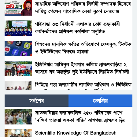
সাপ্তাহিক অভিযোগ পত্রিকার নির্বাহী সম্পাদক হিসেবে
দায়িত্ব পেলেন সাংবাদিক নেতা নুরূণ নেওয়াজ
গাইবান্ধা ০৩ নির্বাচনী এলাকার ভোট গ্রহনকারী
কর্মকর্তাদের প্রশিক্ষণ কর্মশালা অনুষ্ঠিত
শিশুদের মানসিক ক্ষতির অভিযোগে ফেসবুক, টিকটক
ও ইউটিউবের বিরুদ্ধে মামলা
ইঞ্জিনিয়ার আমিনুল ইসলাম ডালিম ব্রাহ্মণবাড়িয়া ২
আসনে নব অন্তর্ভুক্ত দুই ইউনিয়নে নিয়মিত নির্বাচনী
প্রচারণা চালাচ্ছেন
পিছিয়ে পড়া জনগোষ্ঠীর নাগরিক অধিকার ও ডিজিটাল
অন্তর্ভুক্তিতে বেরোবির আট শিক্ষার্থীর উদ্ভাবন
সর্বশেষ
জনপ্রিয়
সবজির বাজারে স্বস্তি, স্থিতিশীল মাছ ও মাংসের দাম
সাতকানিয়ায় বন্যাকবলিত ২৫০ পরিবারের পাশে
‘দক্ষিণ তারুয়া একতা শক্তি’ আশুগঞ্জ, ব্রাহ্মণবাড়িয়া
ভুয়া মামলার কপি দিয়ে সাংবাদিকসহ জনসাধারণকে
হয়রানি, মাহমুদুল কবির নয়ন ও বিপ্লবের শেষ
Scientific Knowledge Of Bangladesh