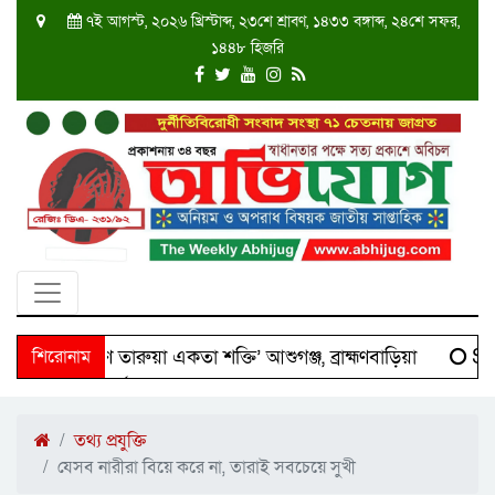
৭ই আগস্ট, ২০২৬ খ্রিস্টাব্দ, ২৩শে শ্রাবণ, ১৪৩৩ বঙ্গাব্দ, ২৪শে সফর,
১৪৪৮ হিজরি
ে ‘দক্ষিণ তারুয়া একতা শক্তি’ আশুগঞ্জ, ব্রাহ্মণবাড়িয়া
শিরোনাম
Scie
উপর হামলা স্বর্ণ লুট,আহত মা ও সন্তান,ঘাটাইলে আতঙ্ক চরমে।
তথ্য প্রযুক্তি
যেসব নারীরা বিয়ে করে না, তারাই সবচেয়ে সুখী