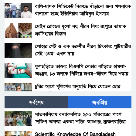
বালি-মাদক সিন্ডিকেট বিরুদ্ধে দাঁড়ানো জন্য খলনায়ক
বানানো হচ্ছে ইঞ্জিনিয়ার আমিনুল ইসলাম
ডালিমেরকে
মেইন রোডের ধুলো নয়, নীরব বিষ: রংপুরে তামাক
ক্রাসিংয়ের বিস্তার
লোহার গেট ও এক তরুণীর নীরব চিৎকার: পুটিমারীর
সেই ‘প্রেম’ এখন দায়
ফুলছড়িতে তাণ্ডব: বিএনপি নেতার বাড়িতে হামলা-
ভাঙচুর, ১৩ জনকে পিটিয়ে জখম—জীবন নিয়ে শঙ্কায়
পরিবার
চুরির আগে পুলিশের অনুমতি নিয়ে যেতেন চোর
আলাল মিয়া!
সর্বশেষ
জনপ্রিয়
পলাশবাড়ীতে থানায় ঢুকে ওসিসহ পুলিশ সদস্যদের
মারধর, যুব জামায়াত নেতাকর্মীর বিরুদ্ধে মামলা :
সাতকানিয়ায় বন্যাকবলিত ২৫০ পরিবারের পাশে
গ্রেফতার ১জন।
‘দক্ষিণ তারুয়া একতা শক্তি’ আশুগঞ্জ, ব্রাহ্মণবাড়িয়া
সৎ মায়ের নির্যাতনের অভিযোগ: প্রশাসনের হস্তক্ষেপ,
সতর্কবার্তা
Scientific Knowledge Of Bangladesh