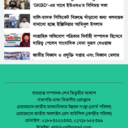
‘SKBD’-এর সাথে ইউএনও’র বিনিময় সভা
গোবিন্দগঞ্জে ধর্ষণ ও ভিডিও ধারণ করে ব্লাকমেইল :
যুবক গ্রেপ্তার।
বালি-মাদক সিন্ডিকেট বিরুদ্ধে দাঁড়ানো জন্য খলনায়ক
বানানো হচ্ছে ইঞ্জিনিয়ার আমিনুল ইসলাম
সাঘাটায় যৌতুকের দাবিতে শশুর–শাশুড়ী মিলে
ডালিমেরকে
পুত্রবধূকে বটি দিয়ে জবাই করার চেষ্টা। আদালতে
সাপ্তাহিক অভিযোগ পত্রিকার নির্বাহী সম্পাদক হিসেবে
মামলা।
দায়িত্ব পেলেন সাংবাদিক নেতা নুরূণ নেওয়াজ
রাজধানীতে স্কুলছাত্রীকে ছুরিকাঘাতে হত্যা, কী বলছে
পরিবার ও পুলিশ?
জাতীয় বিজ্ঞান ও প্রযুক্তি সপ্তাহ এবং বিজ্ঞান মেলার
উদ্বোধন।
পলাশবাড়ীতে যুবদল নেতা কাকনের ওপরহামলা-
দুইজন গ্রেফতার।
অধিকার না ব্যবসা? ট্রেড ইউনিয়ন নিবন্ধনের অন্ধকার
অর্থনীতি।
শ্রীপুরে জমি দখলের সংবাদ সংগ্রহে গিয়ে
সাংবাদিকদের ওপর হামলা, আহত ৩
জেলা আইন-শৃৃঙ্খলা কমিটির মাসিক সভা অনুষ্ঠিত।
ভারপ্রাপ্ত সম্পাদক-শেখ তিতুমীর আকাশ
সভাপতি-ঢাকা বিভাগীয় প্রেসক্লাব
ভারতের যৌনপল্লি থেকে ১১ বাংলাদেশি নারী উদ্ধার
চেয়ারম্যান-জাতীয় মানবাধিকার উন্নয়ন সংস্থা-(বোর্ড পরিষদ)
পলাশবাড়ীতে এমইপি গ্রুপের মতবিনিময় সভা
চেয়ারম্যান জাতীয় অনলাইন প্রেস কাউন্সিল (কেন্দ্রীয় পরিষদ)
অনুষ্ঠিত।
মোবাইল: ০১৮৮৩২২২৩৩৩, ০১৭১৮৬৫৫৩৯৯
পাবনায় নেশার টাকা না পেয়ে বৃদ্ধকে কুপিয়ে হত্যা,
ইমেইল: abhijug@gmail.com