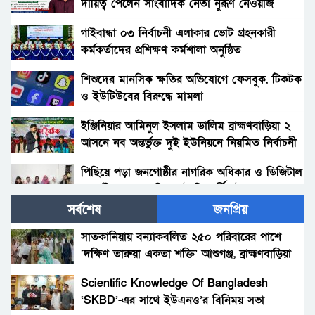
দায়িত্ব পেলেন সাংবাদিক নেতা নুরূণ নেওয়াজ
গাইবান্ধা ০৩ নির্বাচনী এলাকার ভোট গ্রহনকারী
কর্মকর্তাদের প্রশিক্ষণ কর্মশালা অনুষ্ঠিত
শিশুদের মানসিক ক্ষতির অভিযোগে ফেসবুক, টিকটক
ও ইউটিউবের বিরুদ্ধে মামলা
ইঞ্জিনিয়ার আমিনুল ইসলাম ডালিম ব্রাহ্মণবাড়িয়া ২
আসনে নব অন্তর্ভুক্ত দুই ইউনিয়নে নিয়মিত নির্বাচনী
প্রচারণা চালাচ্ছেন
পিছিয়ে পড়া জনগোষ্ঠীর নাগরিক অধিকার ও ডিজিটাল
অন্তর্ভুক্তিতে বেরোবির আট শিক্ষার্থীর উদ্ভাবন
সর্বশেষ
জনপ্রিয়
সবজির বাজারে স্বস্তি, স্থিতিশীল মাছ ও মাংসের দাম
সাতকানিয়ায় বন্যাকবলিত ২৫০ পরিবারের পাশে
‘দক্ষিণ তারুয়া একতা শক্তি’ আশুগঞ্জ, ব্রাহ্মণবাড়িয়া
ভুয়া মামলার কপি দিয়ে সাংবাদিকসহ জনসাধারণকে
হয়রানি, মাহমুদুল কবির নয়ন ও বিপ্লবের শেষ
Scientific Knowledge Of Bangladesh
কোথায়?
‘SKBD’-এর সাথে ইউএনও’র বিনিময় সভা
সাভারে গুণীজনদের মাঝে “সাংবাদিক ওয়াসিল উদ্দিন