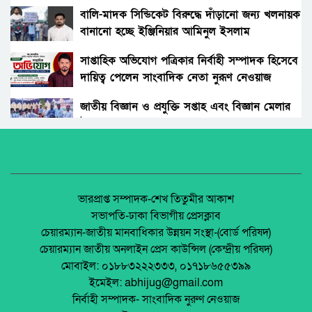
স্মৃতি পদক-২০২৪”প্রদান
বালি-মাদক সিন্ডিকেট বিরুদ্ধে দাঁড়ানো জন্য খলনায়ক
বানানো হচ্ছে ইঞ্জিনিয়ার আমিনুল ইসলাম
প্রায় অর্ধ শতাব্দী পরে বিরল এক সূর্যগ্রহণের সাক্ষী
ডালিমেরকে
হতে চলেছে বিশ্ব
সাপ্তাহিক অভিযোগ পত্রিকার নির্বাহী সম্পাদক হিসেবে
দায়িত্ব পেলেন সাংবাদিক নেতা নুরূণ নেওয়াজ
ফোল্ডিং ফোন আনতে যাচ্ছে ‘অ্যাপল’
জাতীয় বিজ্ঞান ও প্রযুক্তি সপ্তাহ এবং বিজ্ঞান মেলার
উদ্বোধন।
বৃষ্টি হতে পারে দেশের কয়েক বিভাগে ; আবহাওয়া
অফিস
অধিকার না ব্যবসা? ট্রেড ইউনিয়ন নিবন্ধনের অন্ধকার
অর্থনীতি।
‘বিয়ে করলে কর দিতে হবে’
জেলা আইন-শৃৃঙ্খলা কমিটির মাসিক সভা অনুষ্ঠিত।
ভারপ্রাপ্ত সম্পাদক-শেখ তিতুমীর আকাশ
সভাপতি-ঢাকা বিভাগীয় প্রেসক্লাব
মেসেঞ্জারে পাঠানো মেসেজ এডিট করা যাবে।
চেয়ারম্যান-জাতীয় মানবাধিকার উন্নয়ন সংস্থা-(বোর্ড পরিষদ)
পলাশবাড়ীতে এমইপি গ্রুপের মতবিনিময় সভা
চেয়ারম্যান জাতীয় অনলাইন প্রেস কাউন্সিল (কেন্দ্রীয় পরিষদ)
অনুষ্ঠিত।
মোবাইল: ০১৮৮৩২২২৩৩৩, ০১৭১৮৬৫৫৩৯৯
ফেসবুকের কয়েকটি প্রজন্ম…
ইমেইল: abhijug@gmail.com
জুলাই সনদ বাস্তবায়ন নিয়ে প্রশ্ন: রংপুরে ১১ দলের
নির্বাহী সম্পাদক- সাংবাদিক নুরুণ নেওয়াজ
বিক্ষোভ