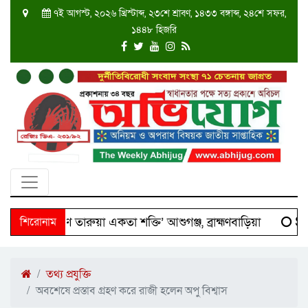
৭ই আগস্ট, ২০২৬ খ্রিস্টাব্দ, ২৩শে শ্রাবণ, ১৪৩৩ বঙ্গাব্দ, ২৪শে সফর,
১৪৪৮ হিজরি
ে ‘দক্ষিণ তারুয়া একতা শক্তি’ আশুগঞ্জ, ব্রাহ্মণবাড়িয়া
শিরোনাম
Scie
তথ্য প্রযুক্তি
অবশেষে প্রস্তাব গ্রহণ করে রাজী হলেন অপু বিশ্বাস