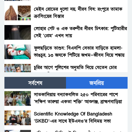
ডালিমেরকে
মেইন রোডের ধুলো নয়, নীরব বিষ: রংপুরে তামাক
ক্রাসিংয়ের বিস্তার
লোহার গেট ও এক তরুণীর নীরব চিৎকার: পুটিমারীর
সেই ‘প্রেম’ এখন দায়
ফুলছড়িতে তাণ্ডব: বিএনপি নেতার বাড়িতে হামলা-
ভাঙচুর, ১৩ জনকে পিটিয়ে জখম—জীবন নিয়ে শঙ্কায়
পরিবার
চুরির আগে পুলিশের অনুমতি নিয়ে যেতেন চোর
আলাল মিয়া!
সর্বশেষ
জনপ্রিয়
পলাশবাড়ীতে থানায় ঢুকে ওসিসহ পুলিশ সদস্যদের
মারধর, যুব জামায়াত নেতাকর্মীর বিরুদ্ধে মামলা :
সাতকানিয়ায় বন্যাকবলিত ২৫০ পরিবারের পাশে
গ্রেফতার ১জন।
‘দক্ষিণ তারুয়া একতা শক্তি’ আশুগঞ্জ, ব্রাহ্মণবাড়িয়া
সৎ মায়ের নির্যাতনের অভিযোগ: প্রশাসনের হস্তক্ষেপ,
সতর্কবার্তা
Scientific Knowledge Of Bangladesh
‘SKBD’-এর সাথে ইউএনও’র বিনিময় সভা
গোবিন্দগঞ্জে ধর্ষণ ও ভিডিও ধারণ করে ব্লাকমেইল :