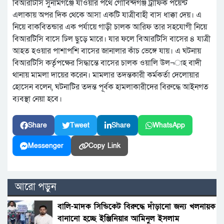
বিআরটিসি সুনামগঞ্জে যাওয়ার পথে গোবিন্দগঞ্জ ট্রাফিক পয়েন্ট
এলাকায় অপর দিক থেকে আসা একটি যাত্রীবাহী বাস ধাক্কা দেয়। এ
নিয়ে বাকবিতন্ডার এক পর্যায়ে গাড়ী চালক আরিফ তার সহযোগী নিয়ে
বিআরটিসি বাসে ঢিল ছুড়ে মারে। যার ফলে বিআরটিসি বাসের ৪ যাত্রী
আহত হওয়ার পাশাপশি বাসের জানালার কাঁচ ভেঙ্গে যায়। এ ঘটনায়
বিআরটিসি কর্তৃপক্ষের সিদ্ধান্তে বাসের চালক ওয়ালি উল¬াহ বাদী
থানায় মামলা দায়ের করেন। মামলার তদন্তকারী কর্মকর্তা দেলোয়ার
হোসেন বলেন, ঘটনাটির তদন্ত পূর্বক হামলাকারীদের বিরুদ্ধে আইনগত
ব্যবস্থা নেয়া হবে।
Share
Tweet
Share
WhatsApp
Messenger
Copy Link
আরো পড়ুন
বালি-মাদক সিন্ডিকেট বিরুদ্ধে দাঁড়ানো জন্য খলনায়ক
বানানো হচ্ছে ইঞ্জিনিয়ার আমিনুল ইসলাম