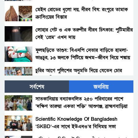
ডালিমেরকে
মেইন রোডের ধুলো নয়, নীরব বিষ: রংপুরে তামাক
ক্রাসিংয়ের বিস্তার
লোহার গেট ও এক তরুণীর নীরব চিৎকার: পুটিমারীর
সেই ‘প্রেম’ এখন দায়
ফুলছড়িতে তাণ্ডব: বিএনপি নেতার বাড়িতে হামলা-
ভাঙচুর, ১৩ জনকে পিটিয়ে জখম—জীবন নিয়ে শঙ্কায়
পরিবার
চুরির আগে পুলিশের অনুমতি নিয়ে যেতেন চোর
আলাল মিয়া!
সর্বশেষ
জনপ্রিয়
পলাশবাড়ীতে থানায় ঢুকে ওসিসহ পুলিশ সদস্যদের
মারধর, যুব জামায়াত নেতাকর্মীর বিরুদ্ধে মামলা :
সাতকানিয়ায় বন্যাকবলিত ২৫০ পরিবারের পাশে
গ্রেফতার ১জন।
‘দক্ষিণ তারুয়া একতা শক্তি’ আশুগঞ্জ, ব্রাহ্মণবাড়িয়া
সৎ মায়ের নির্যাতনের অভিযোগ: প্রশাসনের হস্তক্ষেপ,
সতর্কবার্তা
Scientific Knowledge Of Bangladesh
‘SKBD’-এর সাথে ইউএনও’র বিনিময় সভা
গোবিন্দগঞ্জে ধর্ষণ ও ভিডিও ধারণ করে ব্লাকমেইল :