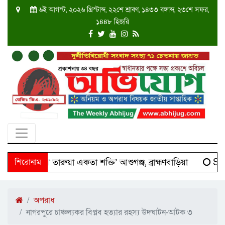
৬ই আগস্ট, ২০২৬ খ্রিস্টাব্দ, ২২শে শ্রাবণ, ১৪৩৩ বঙ্গাব্দ, ২৩শে সফর,
১৪৪৮ হিজরি
 ‘দক্ষিণ তারুয়া একতা শক্তি’ আশুগঞ্জ, ব্রাহ্মণবাড়িয়া
শিরোনাম
Scien
অপরাধ
নাগরপুরে চাঞ্চল্যকর বিপ্লব হত্যার রহস্য উদঘাটন-আটক ৩