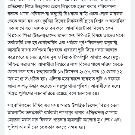
প্রতিশোধ নিতে উজ্জ্বলের ছেলে বিপ্লবকে হত্যা করার পরিকল্পনা
করতে থাকে।পরিকল্পনা অনু্যায়ী বিপ্লবকে বাড়ি থেকে লোক মারফত
ডেকে আনা হয় এবং কুষ্টিয়া বিলের নিকটবর্তী স্থানে বিপ্লব ও আসামিরা
এক সাথে বসে মাদক সেবন করে।আসামিরা টাকা দিলেও কেন
বিপ্লবের পিতা (উজ্জল)তাদের মাদক দেয় নি?-এই বিষয়ে তাদের মধ্যে
তর্কাতর্কি শুরু হয়।তর্কাতর্কির এক পর্যায়ে পূর্বপরিকল্পনা অনুযায়ী,
আসামি সাগর সর্বপ্রথম বিপ্লবকে ধারালো ছুরি দিয়ে গলায় আঘাত
করে।পরে ছানোয়ার,আসাদুল ও মিন্নত উপর্যপুরি আঘাত করে।মৃত্যু
নিশ্চিত করার পর আসামীরা বিপ্লবের লাশ বিলের পাশে সরিষা ক্ষেতে
ফেলে চলে যায়। হত্যাকান্ডটি ১৬ ডিসেম্বর ২০১৯, রাত ১১ থেকে ১২
টার মধ্যে সংগঠিত হয়। এদিকে হত্যাকান্ডে ব্যবহৃত ছুরি ও রক্তাক্ত
জামা কাপড় উদ্ধার করেছে নাগরপুর থানা পুলিশ। আসামীদের মধ্যে
মিন্নত পুলিশের নজরদারিতে রয়েছে বলে জানানো হয়।
সাংবাদিকদের ব্রিফিং এর সময় আরও উপস্থিত ছিলেন, বিপ্লব হত্যা
মামলাটির তদন্তকারী কর্মকর্তা নাগরপুর থানার ওসি(তদন্ত) গোলাম
মোস্তফা মন্ডল যার নিরলস প্রচেষ্টায় মামলাটি আলোর মুখ দেখে এবং
পুলিশ আসামীদের গ্রেফতার করতে সক্ষম হয়।