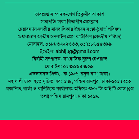
অর্থনীতি।
শ্রীপুরে জমি দখলের সংবাদ সংগ্রহে গিয়ে
সাংবাদিকদের ওপর হামলা, আহত ৩
জেলা আইন-শৃৃঙ্খলা কমিটির মাসিক সভা অনুষ্ঠিত।
ভারপ্রাপ্ত সম্পাদক-শেখ তিতুমীর আকাশ
সভাপতি-ঢাকা বিভাগীয় প্রেসক্লাব
ভারতের যৌনপল্লি থেকে ১১ বাংলাদেশি নারী উদ্ধার
চেয়ারম্যান-জাতীয় মানবাধিকার উন্নয়ন সংস্থা-(বোর্ড পরিষদ)
পলাশবাড়ীতে এমইপি গ্রুপের মতবিনিময় সভা
চেয়ারম্যান জাতীয় অনলাইন প্রেস কাউন্সিল (কেন্দ্রীয় পরিষদ)
অনুষ্ঠিত।
মোবাইল: ০১৮৮৩২২২৩৩৩, ০১৭১৮৬৫৫৩৯৯
পাবনায় নেশার টাকা না পেয়ে বৃদ্ধকে কুপিয়ে হত্যা,
ইমেইল: abhijug@gmail.com
ছেলে গ্রেফতার।
জুলাই সনদ বাস্তবায়ন নিয়ে প্রশ্ন: রংপুরে ১১ দলের
নির্বাহী সম্পাদক- সাংবাদিক নুরুণ নেওয়াজ
বিক্ষোভ
মোবাইল: ০১৭৯১৬৪৭৮৯৪
৯৪ টি ইট ভাটা অবৈধ, আইন আছে কিন্তুু প্রয়োগ নেই
এডভানসড প্রিন্টং - ক-১৯/৬, রসুল বাগ, ঢাকা।
মালয়েশিয়ায় ইমিগ্রেশনের অভিযানে বাংলাদেশিসহ
মহাখালী ঢাকা হতে মুদ্রিত এবং ১৭৮, পশ্চিম রামপুরা, ঢাকা-১২১৭ হতে
২৪ অবৈধ অভিবাসী আটক
প্রকাশিত, বার্তা ও বাণিজ্যিক কার্যালয়ঃ অফিসঃ ৩৮৯ ডি আই.টি রোড (৫ম
থাইল্যান্ডে রিসোর্ট থেকে ২১ বাংলাদেশি উদ্ধার
তলা) পশ্চিম রামপুরা, ঢাকা ১২১৯.
মুক্তিযোদ্ধা ডা. জাফরুল্লাহ চৌধুরীর তৃতীয়
মৃত্যুবার্ষিকীতে অতল শ্রদ্ধা ।
শহীদ অধ্যাপক ডা:শামসুদ্দীন আহমেদ, মুক্তিযুদ্ধের