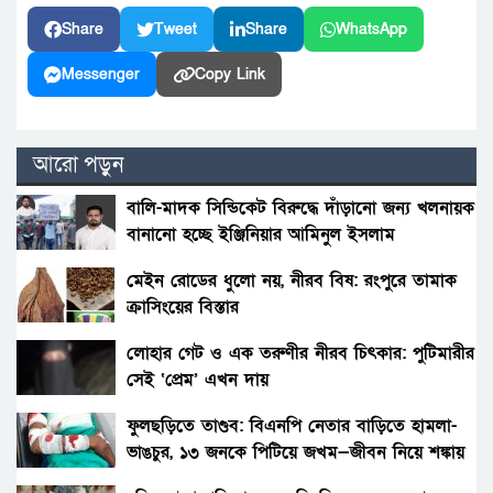
Share
Tweet
Share
WhatsApp
Messenger
Copy Link
আরো পড়ুন
বালি-মাদক সিন্ডিকেট বিরুদ্ধে দাঁড়ানো জন্য খলনায়ক
বানানো হচ্ছে ইঞ্জিনিয়ার আমিনুল ইসলাম
ডালিমেরকে
মেইন রোডের ধুলো নয়, নীরব বিষ: রংপুরে তামাক
ক্রাসিংয়ের বিস্তার
লোহার গেট ও এক তরুণীর নীরব চিৎকার: পুটিমারীর
সেই ‘প্রেম’ এখন দায়
ফুলছড়িতে তাণ্ডব: বিএনপি নেতার বাড়িতে হামলা-
ভাঙচুর, ১৩ জনকে পিটিয়ে জখম—জীবন নিয়ে শঙ্কায়
পরিবার