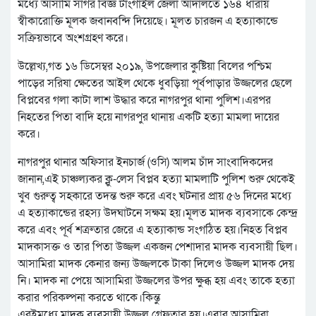
মধ্যে আসামি সাগর বিজ্ঞ টাংগাইল জেলা আদালতে ১৬৪ ধারায়
স্বীকারোক্তি মূলক জবানবন্দি দিয়েছে। মূলত চারজন এ হত্যাকান্ডে
সক্রিয়ভাবে অংশগ্রহণ করে।
উল্লেখ্য,গত ১৬ ডিসেম্বর ২০১৯, উপজেলার কুষ্টিয়া বিলের পশ্চিম
পাড়ের সরিষা ক্ষেতের আইল থেকে ধুবড়িয়া পূর্বপাড়ার উজ্জলের ছেলে
বিপ্লবের গলা কাটা লাশ উদ্ধার করে নাগরপুর থানা পুলিশ।এরপর
নিহতের পিতা বাদি হয়ে নাগরপুর থানায় একটি হত্যা মামলা দায়ের
করে।
নাগরপুর থানার অফিসার ইনচার্জ (ওসি) আলম চাঁদ সাংবাদিকদের
জানান,এই চাঞ্চল্যকর ক্লু-লেস বিপ্লব হত্যা মামলাটি পুলিশ শুরু থেকেই
খুব গুরুত্ব সহকারে তদন্ত শুরু করে এবং ঘটনার প্রায় ৫৬ দিনের মধ্যে
এ হত্যাকান্ডের রহস্য উদঘাটনে সক্ষম হয়।মূলত মাদক ব্যবসাকে কেন্দ্র
করে এবং পূর্ব শত্রুতার জেরে এ হত্যাকান্ড সংগঠিত হয়।নিহত বিপ্লব
মাদকাসক্ত ও তার পিতা উজ্জল একজন পেশাদার মাদক ব্যবসায়ী ছিল।
আসামিরা মাদক কেনার জন্য উজ্জলকে টাকা দিলেও উজ্জল মাদক দেয়
নি। মাদক না পেয়ে আসামিরা উজ্জলের উপর ক্ষুব্ধ হয় এবং তাকে হত্যা
করার পরিকল্পনা করতে থাকে।কিন্তু
এরইমধ্যে মাদক ব্যবসায়ী উজ্জল গ্রেফতার হয়।এবার আসামিরা