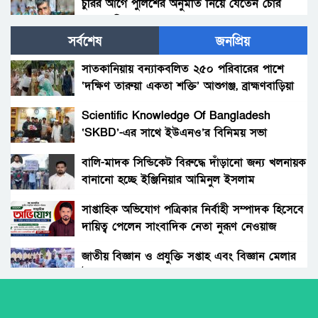
চুরির আগে পুলিশের অনুমতি নিয়ে যেতেন চোর
আলাল মিয়া!
সর্বশেষ
জনপ্রিয়
পলাশবাড়ীতে থানায় ঢুকে ওসিসহ পুলিশ সদস্যদের
মারধর, যুব জামায়াত নেতাকর্মীর বিরুদ্ধে মামলা :
সাতকানিয়ায় বন্যাকবলিত ২৫০ পরিবারের পাশে
গ্রেফতার ১জন।
‘দক্ষিণ তারুয়া একতা শক্তি’ আশুগঞ্জ, ব্রাহ্মণবাড়িয়া
সৎ মায়ের নির্যাতনের অভিযোগ: প্রশাসনের হস্তক্ষেপ,
সতর্কবার্তা
Scientific Knowledge Of Bangladesh
‘SKBD’-এর সাথে ইউএনও’র বিনিময় সভা
গোবিন্দগঞ্জে ধর্ষণ ও ভিডিও ধারণ করে ব্লাকমেইল :
যুবক গ্রেপ্তার।
বালি-মাদক সিন্ডিকেট বিরুদ্ধে দাঁড়ানো জন্য খলনায়ক
বানানো হচ্ছে ইঞ্জিনিয়ার আমিনুল ইসলাম
সাঘাটায় যৌতুকের দাবিতে শশুর–শাশুড়ী মিলে
ডালিমেরকে
পুত্রবধূকে বটি দিয়ে জবাই করার চেষ্টা। আদালতে
সাপ্তাহিক অভিযোগ পত্রিকার নির্বাহী সম্পাদক হিসেবে
মামলা।
দায়িত্ব পেলেন সাংবাদিক নেতা নুরূণ নেওয়াজ
রাজধানীতে স্কুলছাত্রীকে ছুরিকাঘাতে হত্যা, কী বলছে
পরিবার ও পুলিশ?
জাতীয় বিজ্ঞান ও প্রযুক্তি সপ্তাহ এবং বিজ্ঞান মেলার
উদ্বোধন।
পলাশবাড়ীতে যুবদল নেতা কাকনের ওপরহামলা-
দুইজন গ্রেফতার।
অধিকার না ব্যবসা? ট্রেড ইউনিয়ন নিবন্ধনের অন্ধকার