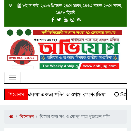
৮ই আগস্ট, ২০২৬ খ্রিস্টাব্দ, ২৪শে শ্রাবণ, ১৪৩৩ বঙ্গাব্দ, ২৫শে সফর,
১৪৪৮ হিজরি
দক্ষিণ তারুয়া একতা শক্তি’ আশুগঞ্জ, ব্রাহ্মণবাড়িয়া
শিরোনাম
Scient
বিনোদন
বিয়ের জন্য সৎ ও যোগ্য পাত্র খুঁজছেন পপি