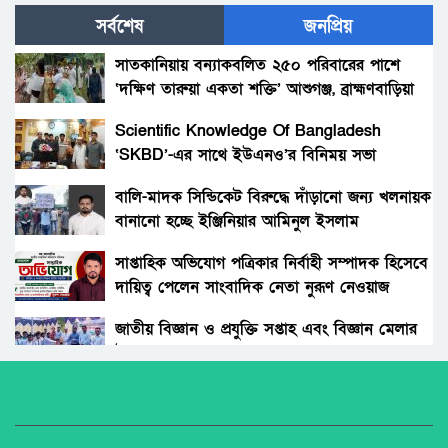
সর্বশেষ
জনপ্রিয়
না ফেরার দেশে চলে গেলেন চিত্রনায়িকা অঞ্জণা
রহমান
সাতকানিয়ায় বন্যাকবলিত ২৫০ পরিবারের পাশে
‘দক্ষিণ তারুয়া একতা শক্তি’ আশুগঞ্জ, ব্রাহ্মণবাড়িয়া
আসছে মানিক চাঁনের কথা ও সুরে “প্রেম করিবো
সুজন চিনে”।
Scientific Knowledge Of Bangladesh
‘SKBD’-এর সাথে ইউএনও’র বিনিময় সভা
কাঞ্চন-পিংকির বিচ্ছেদ: ১০ বছরের পুত্রের কথায়
হতবাক নেটিজেনরা
বালি-মাদক সিন্ডিকেট বিরুদ্ধে দাঁড়ানো জন্য খলনায়ক
বানানো হচ্ছে ইঞ্জিনিয়ার আমিনুল ইসলাম
গোবিন্দগঞ্জে এমপির সংবর্ধনা অনুষ্ঠান মাতালেন
ডালিমেরকে
কণ্ঠশিল্পী মনির খান
সাপ্তাহিক অভিযোগ পত্রিকার নির্বাহী সম্পাদক হিসেবে
দায়িত্ব পেলেন সাংবাদিক নেতা নুরূণ নেওয়াজ
“এই কষ্ট তাদের না হোক, আল্লাহ তাদের মাফ করে
দিক”; পরীমনি
জাতীয় বিজ্ঞান ও প্রযুক্তি সপ্তাহ এবং বিজ্ঞান মেলার
উদ্বোধন।
হাসপাতাল থেকে বেরিয়েই চমক দেখালেন মিঠুন
চক্রবর্তী
অধিকার না ব্যবসা? ট্রেড ইউনিয়ন নিবন্ধনের অন্ধকার
অর্থনীতি।
খুনসুটি সবারই কম-বেশি হয়; মিম