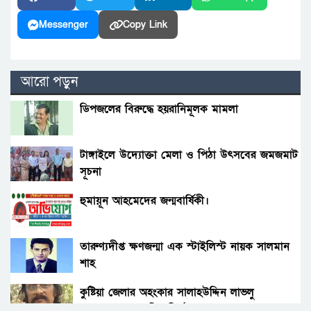
Messenger
Copy Link
আরো পড়ুন
ডিপজলের বিরুদ্ধে হয়রানিমূলক মামলা
টাঙ্গাইলে উদ্যোক্তা মেলা ও পিঠা উৎসবের জমজমাট
সূচনা
হুমায়ূন আহমেদের জন্মবার্ষিকী।
তারুণ্যদীপ্ত ক্ষণজন্মা এক স্টাইলিস্ট নায়ক সালমান
শাহ
কুষ্টিয়া জেলার অহংকার সালাহউদ্দিন লাভলু
বাংলাদেশের জনপ্রিয় নির্মাতা।