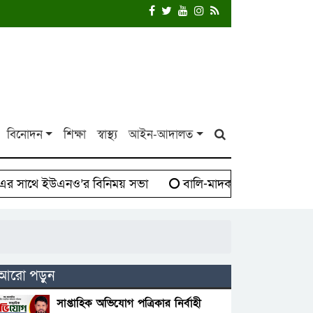
বিনোদন
শিক্ষা
স্বাস্থ্য
আইন-আদালত
সাথে ইউএনও’র বিনিময় সভা
বালি-মাদক সিন্ডিকেট বিরুদ্ধে 
আরো পড়ুন
সাপ্তাহিক অভিযোগ পত্রিকার নির্বাহী