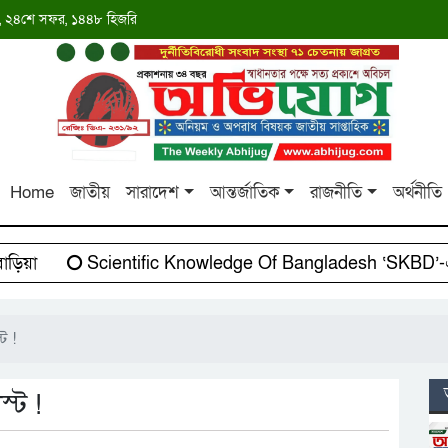
াব্দ, ২৪শে সফর, ১৪৪৮ হিজরি
Home
জাতীয়
সারাদেশ
আন্তর্জাতিক
রাজনীতি
অর্থনীতি
য়া
Scientific Knowledge Of Bangladesh ‘SKBD’-এর 
ট !
্ট !