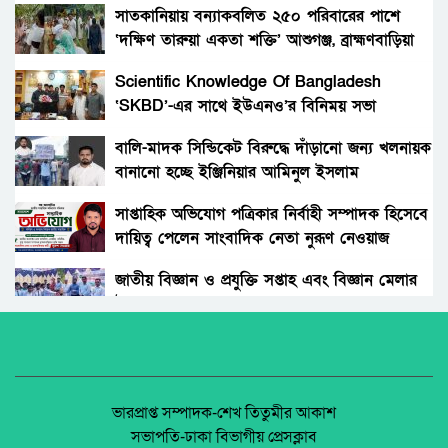
সাতকানিয়ায় বন্যাকবলিত ২৫০ পরিবারের পাশে
‘দক্ষিণ তারুয়া একতা শক্তি’ আশুগঞ্জ, ব্রাহ্মণবাড়িয়া
Scientific Knowledge Of Bangladesh
‘SKBD’-এর সাথে ইউএনও’র বিনিময় সভা
বালি-মাদক সিন্ডিকেট বিরুদ্ধে দাঁড়ানো জন্য খলনায়ক
বানানো হচ্ছে ইঞ্জিনিয়ার আমিনুল ইসলাম
ডালিমেরকে
সাপ্তাহিক অভিযোগ পত্রিকার নির্বাহী সম্পাদক হিসেবে
দায়িত্ব পেলেন সাংবাদিক নেতা নুরূণ নেওয়াজ
জাতীয় বিজ্ঞান ও প্রযুক্তি সপ্তাহ এবং বিজ্ঞান মেলার
উদ্বোধন।
অধিকার না ব্যবসা? ট্রেড ইউনিয়ন নিবন্ধনের অন্ধকার
অর্থনীতি।
জেলা আইন-শৃৃঙ্খলা কমিটির মাসিক সভা অনুষ্ঠিত।
ভারপ্রাপ্ত সম্পাদক-শেখ তিতুমীর আকাশ
সভাপতি-ঢাকা বিভাগীয় প্রেসক্লাব