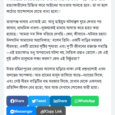
হত্যাকারীদের চিহ্নিত করে আইনের আওতায় আনতে হবে। তা না হলে
কঠোর আন্দোলনে যেতে বাধ্য হবো।’
তারাগঞ্জ থানার এসআই মো. আবু ছাইয়ুম ঘটনাস্থল ঘুরে দেখার পর
জানান, প্রাথমিক ধারণা—দুজনকেই মাথায় আঘাত করে হত্যা করা
হয়েছে। ‘আমরা সব দিক খতিয়ে দেখছি। কেন, কীভাবে—ঘটনার রহস্য
উদঘাটন আমাদের অগ্রাধিকার,’ বলেন তিনি। একটি বাড়ির দরজার
নীরবতা, একটি গ্রামের দৃষ্টির শূন্যতা এবং দু’টি জীবনের রক্তাক্ত সমাপ্তি
—এই হত্যাকাণ্ড শুধু অপরাধের ঘটনা নয়, নৈতিক প্রশ্নও তোলে। কে এই
দুই প্রবীণ মানুষকে লক্ষ্য করল? কেন এই নিষ্ঠুরতা?
উত্তর রহিমাপুরের ভোরের আলোয় ছড়িয়ে থাকা সেই প্রশ্নগুলোই এখন
তদন্তের অপেক্ষায়। আর গ্রামের মানুষ তাকিয়ে আছে—ন্যায়ের দিকে,
এবং সেই নীরব বাড়িটির বন্ধ দরজার দিকে, যেখান থেকে একসময়
প্রতিদিন জীবন বের হতো, আর আজ সেখানে শোকের ভারী ছায়া।
Share
Tweet
Share
WhatsApp
Messenger
Copy Link