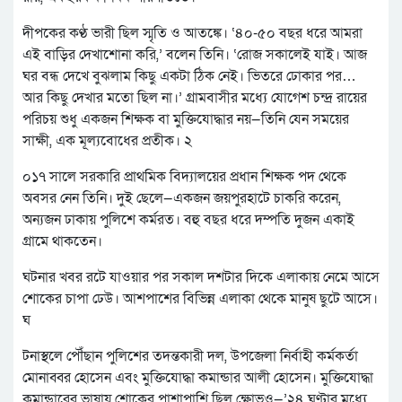
দীপকের কণ্ঠ ভারী ছিল স্মৃতি ও আতঙ্কে। ‘৪০-৫০ বছর ধরে আমরা
এই বাড়ির দেখাশোনা করি,’ বলেন তিনি। ‘রোজ সকালেই যাই। আজ
ঘর বন্ধ দেখে বুঝলাম কিছু একটা ঠিক নেই। ভিতরে ঢোকার পর…
আর কিছু দেখার মতো ছিল না।’ গ্রামবাসীর মধ্যে যোগেশ চন্দ্র রায়ের
পরিচয় শুধু একজন শিক্ষক বা মুক্তিযোদ্ধার নয়—তিনি যেন সময়ের
সাক্ষী, এক মূল্যবোধের প্রতীক। ২
০১৭ সালে সরকারি প্রাথমিক বিদ্যালয়ের প্রধান শিক্ষক পদ থেকে
অবসর নেন তিনি। দুই ছেলে—একজন জয়পুরহাটে চাকরি করেন,
অন্যজন ঢাকায় পুলিশে কর্মরত। বহু বছর ধরে দম্পতি দুজন একাই
গ্রামে থাকতেন।
ঘটনার খবর রটে যাওয়ার পর সকাল দশটার দিকে এলাকায় নেমে আসে
শোকের চাপা ঢেউ। আশপাশের বিভিন্ন এলাকা থেকে মানুষ ছুটে আসে।
ঘ
টনাস্থলে পৌঁছান পুলিশের তদন্তকারী দল, উপজেলা নির্বাহী কর্মকর্তা
মোনাব্বর হোসেন এবং মুক্তিযোদ্ধা কমান্ডার আলী হোসেন। মুক্তিযোদ্ধা
কমান্ডারের ভাষায় শোকের পাশাপাশি ছিল ক্ষোভও—’২৪ ঘণ্টার মধ্যে