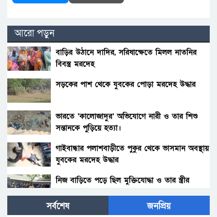
আরো পড়ুন
বাড়ির উঠানে দাদির, সরিষাক্ষেতে মিলল নাতনির
বিবস্ত্র মরদেহ
সড়কের পাশ থেকে যুবকের পোড়া মরদেহ উদ্ধার
ভারতে ‘কালোজাদুর’ অভিযোগে নারী ও তার শিশু
সন্তানকে পুড়িয়ে হত্যা।
গাইবান্ধার পলাশবাড়ীতে পুকুর থেকে ভাসমান অবস্থায়
যুবকের মরদেহ উদ্ধার
নিজ বাড়িতে পড়ে ছিল মুক্তিযোদ্ধা ও তার স্ত্রীর
রক্তাক্ত মরদেহ
সর্বশেষ
জনপ্রিয়
খুলনায় যুবকের মর’দেহ উ’দ্ধার‌