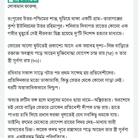
লোকমান ফারুক,
রংপুরের উত্তর-পশ্চিমের শান্ত, ঘুমিয়ে থাকা একটি গ্রাম—তারাগঞ্জের
কুর্শা ইউনিয়নের উত্তর রহিমাপুর। শনিবার দিবাগত রাতের কোনো এক
গভীর মুহূর্তে সেই নীরবতা ছিন্ন হয়েছে দু’টি নিঃশব্দ হত্যার মাধ্যমে।
ভোরের আলো ফুটতেই প্রকাশ্যে আসে এক ভয়াবহ দৃশ্য—নিজ বাড়িতে
রক্তাক্ত অবস্থায় পড়ে আছেন মুক্তিযোদ্ধা যোগেশ চন্দ্র রায় (৭৫) ও তার
স্ত্রী সুর্বণা রায় (৬০)।
রবিবার সকাল সাড়ে ৭টার পর প্রথম সন্দেহ হয় প্রতিবেশীদের।
প্রতিদিনকার মতো ডাকাডাকি, কিন্তু ভেতর থেকে কোনো সাড়া নেই।
ঘরটি অস্বাভাবিকভাবে নিশ্চুপ।
অভ্যস্ত রুটিন ভঙ্গ হলে মানুষের মনেও ছায়া নামে—অস্থিরতার। অবশেষে
মই বেয়ে বাড়ির ভেতরে ঢোকেন প্রতিবেশী দীপক চন্দ্র রায়। হাতে
পাওয়া চাবি দিয়ে প্রধান দরজা খুলতেই যেন সবকিছু থমকে যায়।
ডাইনিং রুমের মেঝেতে যোগেশ রায়ের নিথর দেহ—মাথায় ভারী
আঘাতের চিহ্ন। কয়েক কদম দূরে রান্নাঘরে পড়ে আছেন তার স্ত্রী সুর্বণা
রায়, একইরকম নির্মম পরিণতিতে।