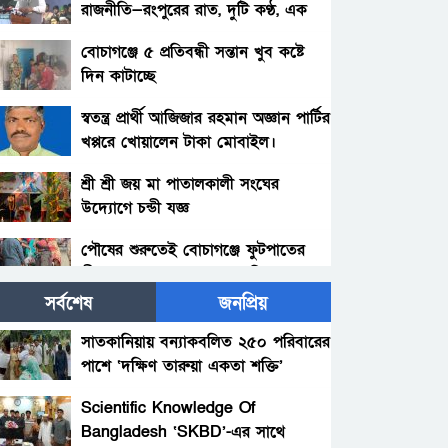
রাজনীতি—রংপুরের রাত, দুটি কণ্ঠ, এক
উত্তপ্ত মঞ্চ
বোচাগঞ্জে ৫ প্রতিবন্ধী সন্তান খুব কষ্টে
দিন কাটাচ্ছে
স্বতন্ত্র প্রার্থী আজিজার রহমান অজ্ঞান পার্টির
খপ্পরে খোয়ালেন টাকা মোবাইল।
শ্রী শ্রী জয় মা পাতালকালী সংঘের
উদ্যোগে চন্ডী যজ্ঞ
পৌষের শুরুতেই বোচাগঞ্জে ফুটপাতের
শীতবস্ত্রের দোকানে ক্রেতার ভিড়
সর্বশেষ
জনপ্রিয়
হাদির খুনিদের গ্রেপ্তার দাবিতে রংপুরে
বিক্ষোভ, লাঙ্গল প্রতীক ভাঙচুর
সাতকানিয়ায় বন্যাকবলিত ২৫০ পরিবারের
পাশে ‘দক্ষিণ তারুয়া একতা শক্তি’
আগুনে পুড়লো প্রথম আলো ও ডেইলি
আশুগঞ্জ, ব্রাহ্মণবাড়িয়া
স্টার ভবন
Scientific Knowledge Of
Bangladesh ‘SKBD’-এর সাথে