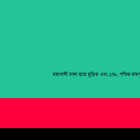
মহাখালী ঢাকা হতে মুদ্রিত এবং ১৭৮, পশ্চিম রাম