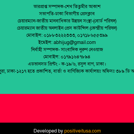
ভারপ্রাপ্ত সম্পাদক-শেখ তিতুমীর আকাশ
সভাপতি-ঢাকা বিভাগীয় প্রেসক্লাব
চেয়ারম্যান-জাতীয় মানবাধিকার উন্নয়ন সংস্থা-(বোর্ড পরিষদ)
চেয়ারম্যান জাতীয় অনলাইন প্রেস কাউন্সিল (কেন্দ্রীয় পরিষদ)
মোবাইল: ০১৮৮৩২২২৩৩৩, ০১৭১৮৬৫৫৩৯৯
ইমেইল: abhijug@gmail.com
নির্বাহী সম্পাদক- সাংবাদিক নুরুণ নেওয়াজ
মোবাইল: ০১৭৯১৬৪৭৮৯৪
এডভানসড প্রিন্টং - ক-১৯/৬, রসুল বাগ, ঢাকা।
পুরা, ঢাকা-১২১৭ হতে প্রকাশিত, বার্তা ও বাণিজ্যিক কার্যালয়ঃ অফিসঃ ৩৮৯ ডি 
Developed by
positiveitusa.com