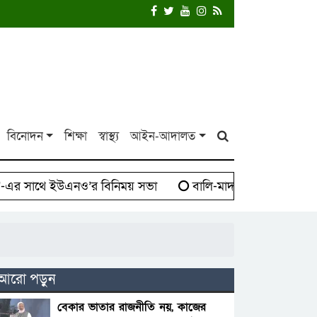
বিনোদন
শিক্ষা
স্বাস্থ্য
আইন-আদালত
 সাথে ইউএনও’র বিনিময় সভা
বালি-মাদক সিন্ডিকেট বিরুদ্ধে
আরো পড়ুন
বেকার ভাতার রাজনীতি নয়, কাজের