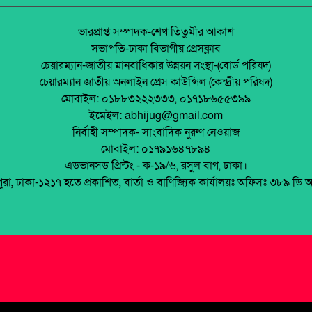
ভারপ্রাপ্ত সম্পাদক-শেখ তিতুমীর আকাশ
সভাপতি-ঢাকা বিভাগীয় প্রেসক্লাব
চেয়ারম্যান-জাতীয় মানবাধিকার উন্নয়ন সংস্থা-(বোর্ড পরিষদ)
চেয়ারম্যান জাতীয় অনলাইন প্রেস কাউন্সিল (কেন্দ্রীয় পরিষদ)
মোবাইল: ০১৮৮৩২২২৩৩৩, ০১৭১৮৬৫৫৩৯৯
ইমেইল: abhijug@gmail.com
নির্বাহী সম্পাদক- সাংবাদিক নুরুণ নেওয়াজ
মোবাইল: ০১৭৯১৬৪৭৮৯৪
এডভানসড প্রিন্টং - ক-১৯/৬, রসুল বাগ, ঢাকা।
পুরা, ঢাকা-১২১৭ হতে প্রকাশিত, বার্তা ও বাণিজ্যিক কার্যালয়ঃ অফিসঃ ৩৮৯ ডি 