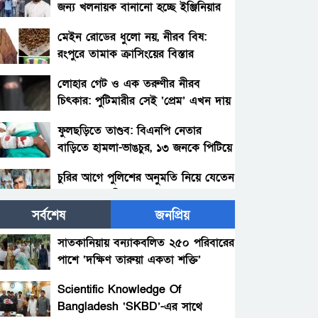
জন্য খলনায়ক বানানো হচ্ছে ইঞ্জিনিয়ার
আমিনুল ইসলাম ডালিমেরকে
মেইন রোডের ধুলো নয়, নীরব বিষ:
রংপুরে তামাক ক্রাসিংয়ের বিস্তার
লোহার গেট ও এক তরুণীর নীরব
চিৎকার: পুটিমারীর সেই ‘প্রেম’ এখন দায়
ফুলছড়িতে তাণ্ডব: বিএনপি নেতার
বাড়িতে হামলা-ভাঙচুর, ১৩ জনকে পিটিয়ে
জখম—জীবন নিয়ে শঙ্কায় পরিবার
চুরির আগে পুলিশের অনুমতি নিয়ে যেতেন
চোর আলাল মিয়া!
সর্বশেষ
জনপ্রিয়
পলাশবাড়ীতে থানায় ঢুকে ওসিসহ পুলিশ
সদস্যদের মারধর, যুব জামায়াত
সাতকানিয়ায় বন্যাকবলিত ২৫০ পরিবারের
নেতাকর্মীর বিরুদ্ধে মামলা : গ্রেফতার
পাশে ‘দক্ষিণ তারুয়া একতা শক্তি’
সৎ মায়ের নির্যাতনের অভিযোগ:
১জন।
আশুগঞ্জ, ব্রাহ্মণবাড়িয়া
প্রশাসনের হস্তক্ষেপ, সতর্কবার্তা
Scientific Knowledge Of
Bangladesh ‘SKBD’-এর সাথে