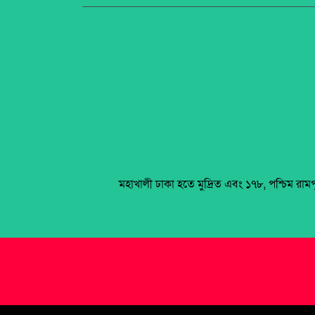
মহাখালী ঢাকা হতে মুদ্রিত এবং ১৭৮, পশ্চিম রাম