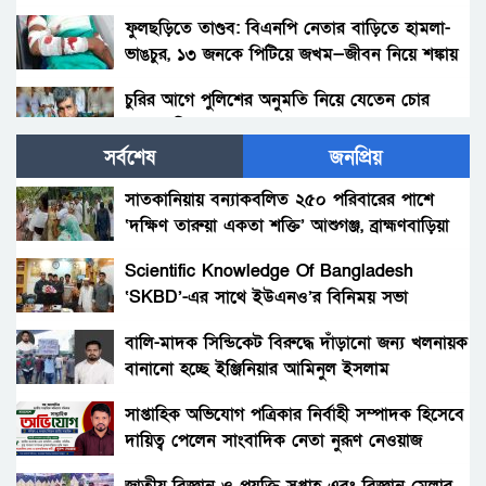
ফুলছড়িতে তাণ্ডব: বিএনপি নেতার বাড়িতে হামলা-
ভাঙচুর, ১৩ জনকে পিটিয়ে জখম—জীবন নিয়ে শঙ্কায়
পরিবার
চুরির আগে পুলিশের অনুমতি নিয়ে যেতেন চোর
আলাল মিয়া!
সর্বশেষ
জনপ্রিয়
পলাশবাড়ীতে থানায় ঢুকে ওসিসহ পুলিশ সদস্যদের
মারধর, যুব জামায়াত নেতাকর্মীর বিরুদ্ধে মামলা :
সাতকানিয়ায় বন্যাকবলিত ২৫০ পরিবারের পাশে
গ্রেফতার ১জন।
‘দক্ষিণ তারুয়া একতা শক্তি’ আশুগঞ্জ, ব্রাহ্মণবাড়িয়া
সৎ মায়ের নির্যাতনের অভিযোগ: প্রশাসনের হস্তক্ষেপ,
সতর্কবার্তা
Scientific Knowledge Of Bangladesh
‘SKBD’-এর সাথে ইউএনও’র বিনিময় সভা
গোবিন্দগঞ্জে ধর্ষণ ও ভিডিও ধারণ করে ব্লাকমেইল :
যুবক গ্রেপ্তার।
বালি-মাদক সিন্ডিকেট বিরুদ্ধে দাঁড়ানো জন্য খলনায়ক
বানানো হচ্ছে ইঞ্জিনিয়ার আমিনুল ইসলাম
সাঘাটায় যৌতুকের দাবিতে শশুর–শাশুড়ী মিলে
ডালিমেরকে
পুত্রবধূকে বটি দিয়ে জবাই করার চেষ্টা। আদালতে
সাপ্তাহিক অভিযোগ পত্রিকার নির্বাহী সম্পাদক হিসেবে
মামলা।
দায়িত্ব পেলেন সাংবাদিক নেতা নুরূণ নেওয়াজ
রাজধানীতে স্কুলছাত্রীকে ছুরিকাঘাতে হত্যা, কী বলছে
পরিবার ও পুলিশ?