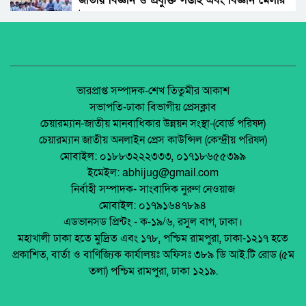
জাতীয় বিজ্ঞান ও প্রযুক্তি সপ্তাহ এবং বিজ্ঞান মেলার
উদ্বোধন।
পলাশবাড়ীতে যুবদল নেতা কাকনের ওপরহামলা-
দুইজন গ্রেফতার।
অধিকার না ব্যবসা? ট্রেড ইউনিয়ন নিবন্ধনের অন্ধকার
অর্থনীতি।
শ্রীপুরে জমি দখলের সংবাদ সংগ্রহে গিয়ে
সাংবাদিকদের ওপর হামলা, আহত ৩
জেলা আইন-শৃৃঙ্খলা কমিটির মাসিক সভা অনুষ্ঠিত।
ভারপ্রাপ্ত সম্পাদক-শেখ তিতুমীর আকাশ
সভাপতি-ঢাকা বিভাগীয় প্রেসক্লাব
ভারতের যৌনপল্লি থেকে ১১ বাংলাদেশি নারী উদ্ধার
চেয়ারম্যান-জাতীয় মানবাধিকার উন্নয়ন সংস্থা-(বোর্ড পরিষদ)
পলাশবাড়ীতে এমইপি গ্রুপের মতবিনিময় সভা
চেয়ারম্যান জাতীয় অনলাইন প্রেস কাউন্সিল (কেন্দ্রীয় পরিষদ)
অনুষ্ঠিত।
মোবাইল: ০১৮৮৩২২২৩৩৩, ০১৭১৮৬৫৫৩৯৯
পাবনায় নেশার টাকা না পেয়ে বৃদ্ধকে কুপিয়ে হত্যা,
ইমেইল: abhijug@gmail.com
ছেলে গ্রেফতার।
জুলাই সনদ বাস্তবায়ন নিয়ে প্রশ্ন: রংপুরে ১১ দলের
নির্বাহী সম্পাদক- সাংবাদিক নুরুণ নেওয়াজ
বিক্ষোভ
মোবাইল: ০১৭৯১৬৪৭৮৯৪
৯৪ টি ইট ভাটা অবৈধ, আইন আছে কিন্তুু প্রয়োগ নেই
এডভানসড প্রিন্টং - ক-১৯/৬, রসুল বাগ, ঢাকা।
মালয়েশিয়ায় ইমিগ্রেশনের অভিযানে বাংলাদেশিসহ
মহাখালী ঢাকা হতে মুদ্রিত এবং ১৭৮, পশ্চিম রামপুরা, ঢাকা-১২১৭ হতে
২৪ অবৈধ অভিবাসী আটক
প্রকাশিত, বার্তা ও বাণিজ্যিক কার্যালয়ঃ অফিসঃ ৩৮৯ ডি আই.টি রোড (৫ম
থাইল্যান্ডে রিসোর্ট থেকে ২১ বাংলাদেশি উদ্ধার
তলা) পশ্চিম রামপুরা, ঢাকা ১২১৯.