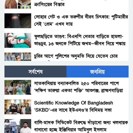
ক্রাসিংয়ের বিস্তার
লোহার গেট ও এক তরুণীর নীরব চিৎকার: পুটিমারীর
সেই ‘প্রেম’ এখন দায়
ফুলছড়িতে তাণ্ডব: বিএনপি নেতার বাড়িতে হামলা-
ভাঙচুর, ১৩ জনকে পিটিয়ে জখম—জীবন নিয়ে শঙ্কায়
পরিবার
চুরির আগে পুলিশের অনুমতি নিয়ে যেতেন চোর
আলাল মিয়া!
সর্বশেষ
জনপ্রিয়
পলাশবাড়ীতে থানায় ঢুকে ওসিসহ পুলিশ সদস্যদের
মারধর, যুব জামায়াত নেতাকর্মীর বিরুদ্ধে মামলা :
সাতকানিয়ায় বন্যাকবলিত ২৫০ পরিবারের পাশে
গ্রেফতার ১জন।
‘দক্ষিণ তারুয়া একতা শক্তি’ আশুগঞ্জ, ব্রাহ্মণবাড়িয়া
সৎ মায়ের নির্যাতনের অভিযোগ: প্রশাসনের হস্তক্ষেপ,
সতর্কবার্তা
Scientific Knowledge Of Bangladesh
‘SKBD’-এর সাথে ইউএনও’র বিনিময় সভা
গোবিন্দগঞ্জে ধর্ষণ ও ভিডিও ধারণ করে ব্লাকমেইল :
যুবক গ্রেপ্তার।
বালি-মাদক সিন্ডিকেট বিরুদ্ধে দাঁড়ানো জন্য খলনায়ক
বানানো হচ্ছে ইঞ্জিনিয়ার আমিনুল ইসলাম