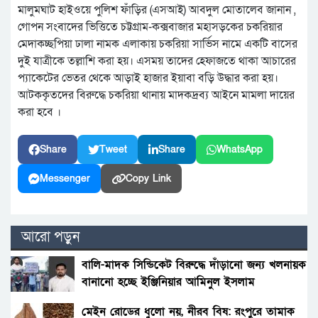
মালুমঘাট হাইওয়ে পুলিশ ফাঁড়ির (এসআই) আবদুল মোতালেব জানান ,
গোপন সংবাদের ভিত্তিতে চট্টগ্রাম-কক্সবাজার মহাসড়কের চকরিয়ার
মেদাকচ্ছপিয়া ঢালা নামক এলাকায় চকরিয়া সার্ভিস নামে একটি বাসের
দুই যাত্রীকে তল্লাশি করা হয়। এসময় তাদের হেফাজতে থাকা আচারের
প্যাকেটের ভেতর থেকে আড়াই হাজার ইয়াবা বড়ি উদ্ধার করা হয়।
আটককৃতদের বিরুদ্ধে চকরিয়া থানায় মাদকদ্রব্য আইনে মামলা দায়ের
করা হবে ।
Share
Tweet
Share
WhatsApp
Messenger
Copy Link
আরো পড়ুন
বালি-মাদক সিন্ডিকেট বিরুদ্ধে দাঁড়ানো জন্য খলনায়ক
বানানো হচ্ছে ইঞ্জিনিয়ার আমিনুল ইসলাম
ডালিমেরকে
মেইন রোডের ধুলো নয়, নীরব বিষ: রংপুরে তামাক