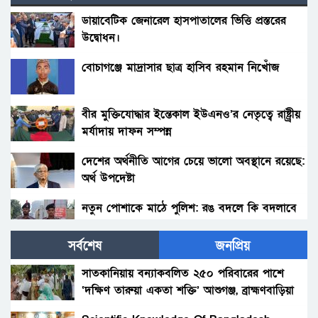
ডায়াবেটিক জেনারেল হাসপাতালের ভিত্তি প্রস্তরের
উদ্বোধন।
বোচাগঞ্জে মাদ্রাসার ছাত্র হাসিব রহমান নিখোঁজ
বীর মুক্তিযোদ্ধার ইন্তেকাল ইউএনও’র নেতৃত্বে রাষ্ট্র্রীয়
মর্যাদায় দাফন সম্পন্ন
দেশের অর্থনীতি আগের চেয়ে ভালো অবস্থানে রয়েছে:
অর্থ উপদেষ্টা
নতুন পোশাকে মাঠে পুলিশ: রঙ বদলে কি বদলাবে
আচরণ?
সর্বশেষ
জনপ্রিয়
হাকিমপুরসহ ৪ উপজেলায় বিএনপির এমপি প্রার্থী ডাঃ
জাহিদের ব্যাবস্থাপনায় ফ্রী মেডিকেল ক্যাম্প ও ঔষধ
সাতকানিয়ায় বন্যাকবলিত ২৫০ পরিবারের পাশে
বিতরণ।
‘দক্ষিণ তারুয়া একতা শক্তি’ আশুগঞ্জ, ব্রাহ্মণবাড়িয়া
বোনের জানাজায় প্যারেলে মুক্তি পেয়ে ভাইয়ের অংশ