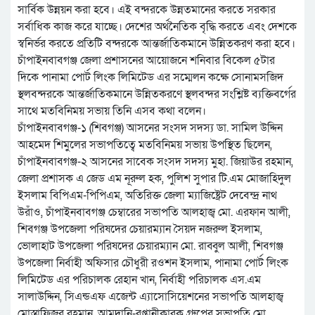
সার্বিক উন্নয়ন করা হবে। এই বন্দরকে উন্নতমানের করতে সরকার
সর্বাধিক কাজ করে যাচ্ছে। দেশের অর্থনৈতিক বৃদ্ধি করতে এবং দেশকে
স্বনির্ভর করতে প্রতিটি বন্দরকে আন্তর্জাতিকমানে উন্নিতকরণ করা হবে।
চাঁপাইনবাবগঞ্জ জেলা প্রশাসনের আয়োজনে শনিবার বিকেল ৫টার
দিকে পানামা পোর্ট লিংক লিমিটেড এর সম্মেলন কক্ষে সোনামসজিদ
স্থলবন্দরকে আন্তর্জাতিকমানে উন্নিতকরণে স্থলবন্দর সংশ্লিষ্ট ব্যক্তিবর্গের
সাথে মতবিনিময় সভায় তিনি এসব কথা বলেন।
চাঁপাইনবাবগঞ্জ-১ (শিবগঞ্জ) আসনের সংসদ সদস্য ডা. সামিল উদ্দিন
আহমেদ শিমুলের সভাপতিত্বে মতবিনিময় সভায় উপস্থিত ছিলেন,
চাঁপাইনবাবগঞ্জ-২ আসনের সাবেক সংসদ সদস্য মুহা. জিয়াউর রহমান,
জেলা প্রশাসক এ জেড এম নূরুল হক, পুলিশ সুপার টি.এম মোজাহিদুল
ইসলাম বিপিএম-পিপিএম, অতিরিক্ত জেলা ম্যাজিষ্ট্রেট দেবেন্দ্র নাথ
উরাঁও, চাঁপাইনবাবগঞ্জ চেম্বারের সভাপতি আলহাজ্ব মো. এরফান আলী,
শিবগঞ্জ উপজেলা পরিষদের চেয়ারম্যান সৈয়দ নজরুল ইসলাম,
ভোলাহাট উপজেলা পরিষদের চেয়ারম্যান মো. রাব্বুল আলী, শিবগঞ্জ
উপজেলা নির্বাহী অফিসার চৌধুরী রওশন ইসলাম, পানামা পোর্ট লিংক
লিমিটেড এর পরিচালক রেহান খান, নির্বাহী পরিচালক এস.এম
সালাউদ্দিন, সিএন্ডএফ এজেন্ট এ্যাসোসিয়েশনের সভাপতি আলহাজ্ব
মোস্তাফিজুর রহমান, আমদানি-রপ্তানীকারক গ্রুপের সভাপতি মো.