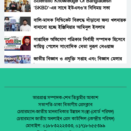
গ্রহন।
Scientific Knowledge Of Bangladesh
‘SKBD’-এর সাথে ইউএনও’র বিনিময় সভা
রংপুরের নতুন ডিসি এনামুল আহসান: দায়িত্বের
দোরগোড়ায় এক নতুন অধ্যায়ের সূচনা।
বালি-মাদক সিন্ডিকেট বিরুদ্ধে দাঁড়ানো জন্য খলনায়ক
বানানো হচ্ছে ইঞ্জিনিয়ার আমিনুল ইসলাম
বিচারকের স্ত্রীকে কুপিয়ে জখম, ছেলেকে হত্যা করল
ডালিমেরকে
পরিচিত যুবক।
সাপ্তাহিক অভিযোগ পত্রিকার নির্বাহী সম্পাদক হিসেবে
দায়িত্ব পেলেন সাংবাদিক নেতা নুরূণ নেওয়াজ
আওয়ামী’লীগের অবরোধের বিরুদ্ধে কঠোর অবস্থান
ছিলো জামায়াত ইসলামীর।
জাতীয় বিজ্ঞান ও প্রযুক্তি সপ্তাহ এবং বিজ্ঞান মেলার
উদ্বোধন।
রাঙ্গুনিয়া চন্দ্রঘোনায় নিষিদ্ধ ঘোষিত ছাত্রলীগ কর্মী
রিদুয়নের ছুরির আঘাতে একজন আহত।
অধিকার না ব্যবসা? ট্রেড ইউনিয়ন নিবন্ধনের অন্ধকার
অর্থনীতি।
জাতীয় নিরাপদ সড়ক দিবসে আলোচনা সভা অনুষ্ঠিত
জেলা আইন-শৃৃঙ্খলা কমিটির মাসিক সভা অনুষ্ঠিত।
ভারপ্রাপ্ত সম্পাদক-শেখ তিতুমীর আকাশ
সভাপতি-ঢাকা বিভাগীয় প্রেসক্লাব
অনুষ্ঠিত হয়ে গেলো ইসলামি ফাউন্ডেশন কর্তৃক
চেয়ারম্যান-জাতীয় মানবাধিকার উন্নয়ন সংস্থা-(বোর্ড পরিষদ)
আয়োজিত উপজেলা পর্যায় জাতীয় শিশু-কিশোর
পলাশবাড়ীতে এমইপি গ্রুপের মতবিনিময় সভা
চেয়ারম্যান জাতীয় অনলাইন প্রেস কাউন্সিল (কেন্দ্রীয় পরিষদ)
ইসলামি সাংস্কৃতিক প্রতিযোগিতা
অনুষ্ঠিত।
মোবাইল: ০১৮৮৩২২২৩৩৩, ০১৭১৮৬৫৫৩৯৯
পলাশবাড়ী এসএম পাইলট সরকারি উচ্চ বিদ্যালয়ের