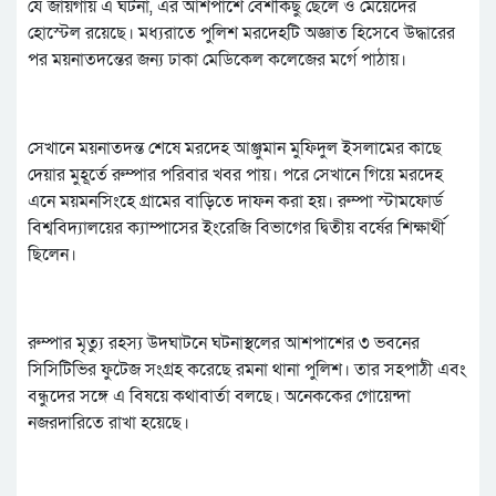
যে জায়গায় এ ঘটনা, এর আশপাশে বেশকিছু ছেলে ও মেয়েদের
হোস্টেল রয়েছে। মধ্যরাতে পুলিশ মরদেহটি অজ্ঞাত হিসেবে উদ্ধারের
পর ময়নাতদন্তের জন্য ঢাকা মেডিকেল কলেজের মর্গে পাঠায়।
সেখানে ময়নাতদন্ত শেষে মরদেহ আঞ্জুমান মুফিদুল ইসলামের কাছে
দেয়ার মুহূর্তে রুম্পার পরিবার খবর পায়। পরে সেখানে গিয়ে মরদেহ
এনে ময়মনসিংহে গ্রামের বাড়িতে দাফন করা হয়। রুম্পা স্টামফোর্ড
বিশ্ববিদ্যালয়ের ক্যাম্পাসের ইংরেজি বিভাগের দ্বিতীয় বর্ষের শিক্ষার্থী
ছিলেন।
রুম্পার মৃত্যু রহস্য উদঘাটনে ঘটনাস্থলের আশপাশের ৩ ভবনের
সিসিটিভির ফুটেজ সংগ্রহ করেছে রমনা থানা পুলিশ। তার সহপাঠী এবং
বন্ধুদের সঙ্গে এ বিষয়ে কথাবার্তা বলছে। অনেককের গোয়েন্দা
নজরদারিতে রাখা হয়েছে।