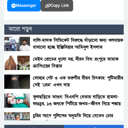
Messenger
Copy Link
আরো পড়ুন
বালি-মাদক সিন্ডিকেট বিরুদ্ধে দাঁড়ানো জন্য খলনায়ক
বানানো হচ্ছে ইঞ্জিনিয়ার আমিনুল ইসলাম
ডালিমেরকে
মেইন রোডের ধুলো নয়, নীরব বিষ: রংপুরে তামাক
ক্রাসিংয়ের বিস্তার
লোহার গেট ও এক তরুণীর নীরব চিৎকার: পুটিমারীর
সেই ‘প্রেম’ এখন দায়
ফুলছড়িতে তাণ্ডব: বিএনপি নেতার বাড়িতে হামলা-
ভাঙচুর, ১৩ জনকে পিটিয়ে জখম—জীবন নিয়ে শঙ্কায়
পরিবার
চুরির আগে পুলিশের অনুমতি নিয়ে যেতেন চোর
আলাল মিয়া!