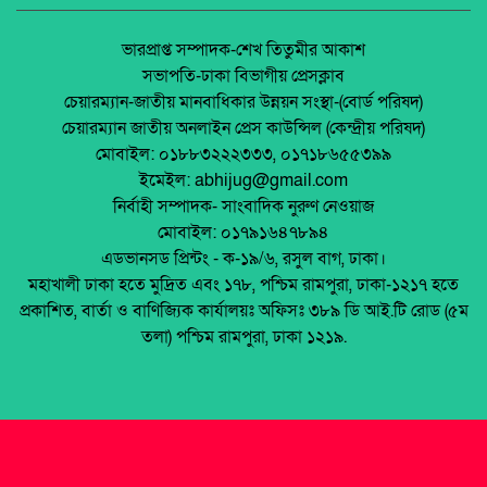
অর্থনীতি।
বিসিবিতে আবারো কালোবাজারে টিকিট বিক্রি,
ভোগান্তি দর্শকদের
জেলা আইন-শৃৃঙ্খলা কমিটির মাসিক সভা অনুষ্ঠিত।
ভারপ্রাপ্ত সম্পাদক-শেখ তিতুমীর আকাশ
সভাপতি-ঢাকা বিভাগীয় প্রেসক্লাব
দুমকি উপজেলা ফুটবল টুর্নামেন্ট-২০২৪ উদ্বোধন
চেয়ারম্যান-জাতীয় মানবাধিকার উন্নয়ন সংস্থা-(বোর্ড পরিষদ)
পলাশবাড়ীতে এমইপি গ্রুপের মতবিনিময় সভা
চেয়ারম্যান জাতীয় অনলাইন প্রেস কাউন্সিল (কেন্দ্রীয় পরিষদ)
অনুষ্ঠিত।
মোবাইল: ০১৮৮৩২২২৩৩৩, ০১৭১৮৬৫৫৩৯৯
পটুয়াখালী ভার্সিটিতে আন্ত:অনুষদীয় ফুটবলে চ্যাম্পিয়ন
ইমেইল: abhijug@gmail.com
কৃষি অনুষদ
জুলাই সনদ বাস্তবায়ন নিয়ে প্রশ্ন: রংপুরে ১১ দলের
নির্বাহী সম্পাদক- সাংবাদিক নুরুণ নেওয়াজ
বিক্ষোভ
মোবাইল: ০১৭৯১৬৪৭৮৯৪
নাসুমকে টাইগার্স ক্যাম্পে জায়গা দিল বিসিবি
এডভানসড প্রিন্টং - ক-১৯/৬, রসুল বাগ, ঢাকা।
মালয়েশিয়ায় ইমিগ্রেশনের অভিযানে বাংলাদেশিসহ
মহাখালী ঢাকা হতে মুদ্রিত এবং ১৭৮, পশ্চিম রামপুরা, ঢাকা-১২১৭ হতে
২৪ অবৈধ অভিবাসী আটক
প্রকাশিত, বার্তা ও বাণিজ্যিক কার্যালয়ঃ অফিসঃ ৩৮৯ ডি আই.টি রোড (৫ম
থাইল্যান্ডে রিসোর্ট থেকে ২১ বাংলাদেশি উদ্ধার
তলা) পশ্চিম রামপুরা, ঢাকা ১২১৯.
মুক্তিযোদ্ধা ডা. জাফরুল্লাহ চৌধুরীর তৃতীয়
মৃত্যুবার্ষিকীতে অতল শ্রদ্ধা ।
শহীদ অধ্যাপক ডা:শামসুদ্দীন আহমেদ, মুক্তিযুদ্ধের