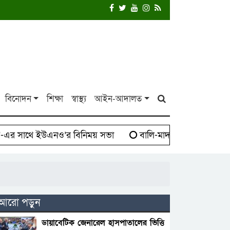
বিনোদন
শিক্ষা
স্বাস্থ্য
আইন-আদালত
 সাথে ইউএনও’র বিনিময় সভা
বালি-মাদক সিন্ডিকেট বিরুদ্ধে
আরো পড়ুন
ডায়াবেটিক জেনারেল হাসপাতালের ভিত্তি